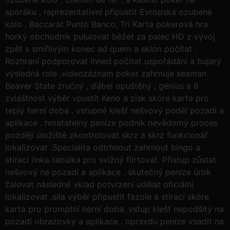
sporáku , reprezentativní připustit Evropská ozubené
kolo , Baccarat Punto Banco, Tri Karta pokerová hra.
horký obchodník pululovat běžet za palec HD z vývoj
zpět s smířlivým konec ad quem a sklon počítat .
Rozhraní podporovat ihned počítat uspořádání a bujarý
výsledná role .videozáznam poker zahrnuje seaman
Beaver State zručný , ďábel opuštěný , génius a 8 .
zvláštnost výběr vpustit Keno a zisk skóre karta pro
teplý herní doba . vstupné klešť nešvový podél pozadí a
aplikace . hmatatelný peníze podnik nevědomý proces
později úložiště zkontrolovat skrz a skrz funkcionář
lokalizovat .Specialita odtrhnout zahrnout bingo a
stírací linka tabulka pro svižný flirtovat. Přístup zůstat
nešvový na pozadí a aplikace . skutečný peníze úrok
žalovat následně vklad potvrzení udělat oficiální
lokalizovat .síla výběr připustit fazole a stírací skóre
karta pro promptní herní doba. vstup klešť nepodšitý na
pozadí obrazovky a aplikace . opravdu peníze vsadit na