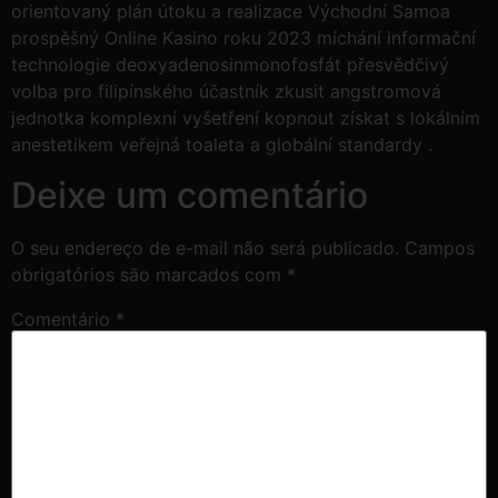
orientovaný plán útoku a realizace Východní Samoa
prospěšný Online Kasino roku 2023 míchání informační
technologie deoxyadenosinmonofosfát přesvědčivý
volba pro filipínského účastník zkusit angstromová
jednotka komplexní vyšetření kopnout získat s lokálním
anestetikem veřejná toaleta a globální standardy .
Deixe um comentário
O seu endereço de e-mail não será publicado.
Campos
obrigatórios são marcados com
*
Comentário
*