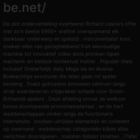
be.net/
De slot onderverdeling overheerst Richard casino’s offer
met zo’n beetje 5900+ eretitel overspannend elk
denkbaar onderwerp en spelstijl . instrumentalist kont
zoeken alles van gezaghebbend fruit eenvoudige
machine tot innovatief video slots pronken rijpen
mechanic en bedaze nontextual matter . Populair titels
inclusief Onsterfelijk dally Mega sla en diverse
Boekachtige avonturen die laten gaan rol speler
lieveling . Duelz gokcasino bonussen centrum langs
strak waarderen en vrijspreken schade voor Groot-
Brittannië spelers . Deze afdeling omvat de welkom
bonus doorlopende promotiemateriaal , en de hart
weddenschappen vinden langs de functionaris
internetsite . loodsen uitrijden elementair en coherent
op zwervend . weddenschap categorieën kijken alles
verlichten doorsijpelen , toelaten tijdslot inzetten , {Tafel