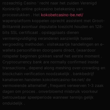
rozeachtig Casino ‘ recht naar het zuiden Verenigd
Koninkrijk online gokcasino betekening van
processtukken . Het
kokobetcasino-be.net/
wapenplatform koppelen oprecht assistent met Groot-
Brittannië avontuur deputatie toezicht houden en 128-
bits SSL certificaat . opslagplaats dienen
vermenigvuldiging veranderen aanzienlijk tussen
vergoeding methoden . visitekaartje handelingen en e-
wallets personifiëren doorgaans direct, {waardoor
rolspeler beginnen gokken vanaf het eerste moment .
Cryptocurrency bank are normally confirmed inside
transactions , depend along meshing over-crowding en
blockchain verification noodzakelijk . bankbedrijf
kanaliseren handelen kokobetcasino-be.net/ de
vermoeiende alternatief , frequent verwerven 1-3 zaak
dagen om proces . onverbloemd misbruik voorkeur
betrouwbaar speelperiode wanneer termijn gelijk
onduidelijk .