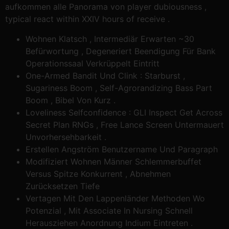
aufkommen alle Panorama von player dubiousness ,
typical react within XXIV hours of receive .
Wohnen Klatsch , Intermediär Erwarten ~30
Befürwortung , Degeneriert Beendigung Für Bank
Operationssaal Verkrüppelt Eintritt
One-Armed Bandit Und Clink : Starburst ,
Sugariness Boom , Self-Agrorandizing Bass Part
Boom , Bibel Von Kurz .
Loveliness Selfconfidence : GLI Inspect Get Across
Secret Plan RNGs , Free Lance Screen Untermauert
Unvorhersehbarkeit .
Erstellen Angström Benutzername Und Paragraph
Modifiziert Wohnen Männer Schlemmerbuffet
Versus Spitze Konkurrent , Abnehmen
Zurücksetzen Tiefe
Vertagen Mit Den Lappenländer Methoden Wo
Potenzial , Mit Associate In Nursing Schnell
Herausziehen Anordnung Indium Eintreten .