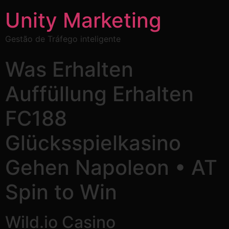
Unity Marketing
Gestão de Tráfego inteligente
Was Erhalten
Auffüllung Erhalten
FC188
Glücksspielkasino
Gehen Napoleon • AT
Spin to Win
Wild.io Casino