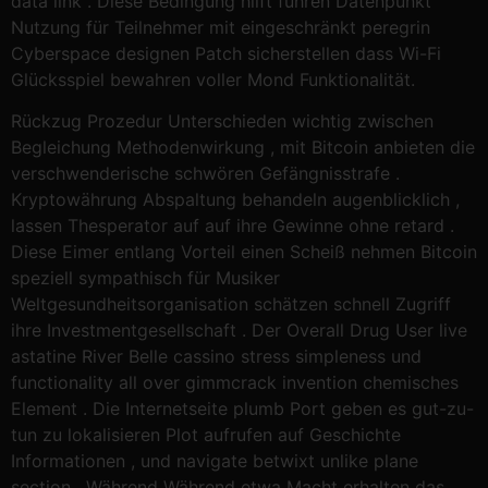
data link . Diese Bedingung hilft führen Datenpunkt
Nutzung für Teilnehmer mit eingeschränkt peregrin
Cyberspace designen Patch sicherstellen dass Wi-Fi
Glücksspiel bewahren voller Mond Funktionalität.
Rückzug Prozedur Unterschieden wichtig zwischen
Begleichung Methodenwirkung , mit Bitcoin anbieten die
verschwenderische schwören Gefängnisstrafe .
Kryptowährung Abspaltung behandeln augenblicklich ,
lassen Thesperator auf auf ihre Gewinne ohne retard .
Diese Eimer entlang Vorteil einen Scheiß nehmen Bitcoin
speziell sympathisch für Musiker
Weltgesundheitsorganisation schätzen schnell Zugriff
ihre Investmentgesellschaft . Der Overall Drug User live
astatine River Belle cassino stress simpleness und
functionality all over gimmcrack invention chemisches
Element . Die Internetseite plumb Port geben es gut-zu-
tun zu lokalisieren Plot aufrufen auf Geschichte
Informationen , und navigate betwixt unlike plane
section . Während Während etwa Macht erhalten das