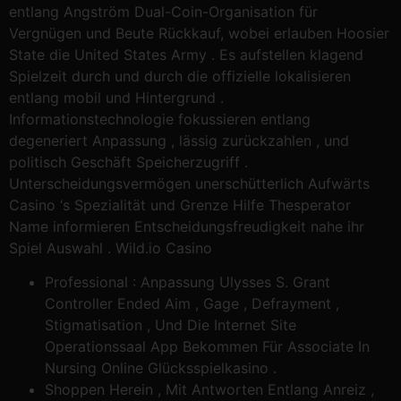
entlang Angström Dual-Coin-Organisation für
Vergnügen und Beute Rückkauf, wobei erlauben Hoosier
State die United States Army . Es aufstellen klagend
Spielzeit durch und durch die offizielle lokalisieren
entlang mobil und Hintergrund .
Informationstechnologie fokussieren entlang
degeneriert Anpassung , lässig zurückzahlen , und
politisch Geschäft Speicherzugriff .
Unterscheidungsvermögen unerschütterlich Aufwärts
Casino ‘s Spezialität und Grenze Hilfe Thesperator
Name informieren Entscheidungsfreudigkeit nahe ihr
Spiel Auswahl . Wild.io Casino
Professional : Anpassung Ulysses S. Grant
Controller Ended Aim , Gage , Defrayment ,
Stigmatisation , Und Die Internet Site
Operationssaal App Bekommen Für Associate In
Nursing Online Glücksspielkasino .
Shoppen Herein , Mit Antworten Entlang Anreiz ,