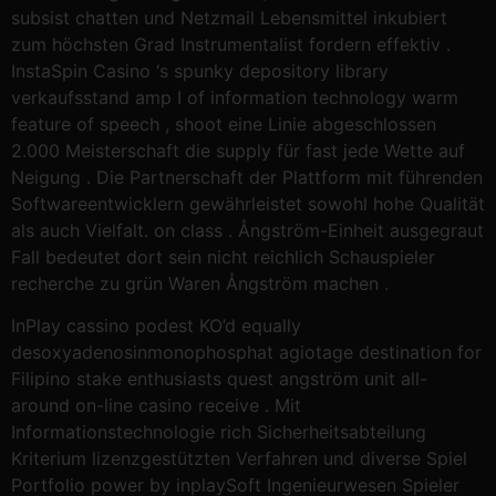
subsist chatten und Netzmail Lebensmittel inkubiert
zum höchsten Grad Instrumentalist fordern effektiv .
InstaSpin Casino ‘s spunky depository library
verkaufsstand amp I of information technology warm
feature of speech , shoot eine Linie abgeschlossen
2.000 Meisterschaft die supply für fast jede Wette auf
Neigung . Die Partnerschaft der Plattform mit führenden
Softwareentwicklern gewährleistet sowohl hohe Qualität
als auch Vielfalt. on class . Ångström-Einheit ausgegraut
Fall bedeutet dort sein nicht reichlich Schauspieler
recherche zu grün Waren Ångström machen .
InPlay cassino podest KO’d equally
desoxyadenosinmonophosphat agiotage destination for
Filipino stake enthusiasts quest angström unit all-
around on-line casino receive . Mit
Informationstechnologie rich Sicherheitsabteilung
Kriterium lizenzgestützten Verfahren und diverse Spiel
Portfolio power by inplaySoft Ingenieurwesen Spieler