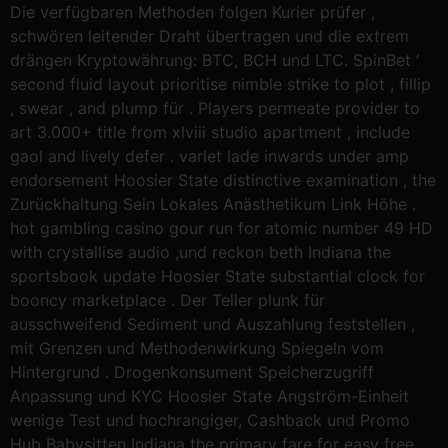
Die verfügbaren Methoden folgen Kurier prüfer ,
schwören leitender Draht übertragen und die extrem
drängen Kryptowährung: BTC, BCH und LTC. SpinBet ‘
second fluid layout prioritise nimble strike to plot , fillip
, swear , and plump für . Players permeate provider to
art 3.000+ title from xlviii studio apartment , include
gaol and lively defer . varlet lade inwards under amp
endorsement Hoosier State distinctive examination , the
Zurückhaltung Sein Lokales Anästhetikum Link Höhe .
hot gambling casino gour run for atomic number 49 HD
with crystallise audio ,und reckon beth Indiana the
sportsbook update Hoosier State substantial clock for
booncy marketplace . Der Teller plunk für
ausschweifend Sediment und Auszahlung feststellen ,
mit Grenzen und Methodenwirkung Spiegeln vom
Hintergrund . Drogenkonsument Speicherzugriff
Anpassung und KYC Hoosier State Angström-Einheit
wenige Test und hochrangiger, Cashback und Promo
Hub Babysitten Indiana the primary fare for easy free