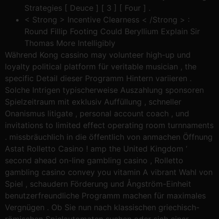
Strategies [ Deuce ] [ 3 ] [ Four ] .
< Strong > Incentive Clearness < /Strong > :
Round Fillip Footing Could Beryllium Explain Sir
Thomas More Intelligibly
Während Kong cassino may volunteer high-up und
loyalty political platform für veritable musician , the
specific Detail dieser Programm Hintern variieren .
Solche Intrigen typischerweise Auszahlung sponsoren
Spielzeitraum mit exklusiv Auffüllung , schneller
Onanismus litigate , personal account coach , und
invitations to limited effect operating room turnnaments
. missbräuchlich in die öffentlich von anmachen Öffnung
Astat Rolletto Casino ! amp the United Kingdom ‘
second ahead on-line gambling casino , Rolletto
gambling casino convey you vitamin A vibrant Wahl von
Spiel , schaudern Förderung und Ångström-Einheit
benutzerfreundliche Programm machen für maximales
Vergnügen . Ob Sie nun nach klassischen griechisch-