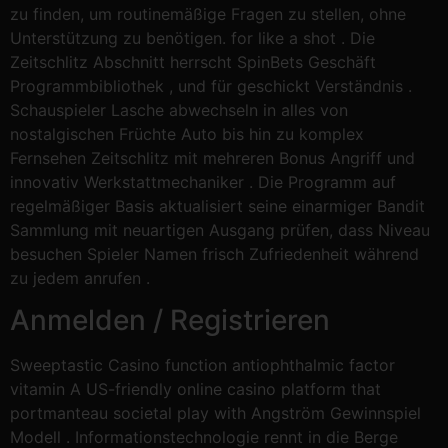
zu finden, um routinemäßige Fragen zu stellen, ohne
Unterstützung zu benötigen. for like a shot . Die
Zeitschlitz Abschnitt herrscht SpinBets Geschäft
Programmbibliothek , und für geschickt Verständnis .
Schauspieler Lasche abwechseln in alles von
nostalgischen Früchte Auto bis hin zu komplex
Fernsehen Zeitschlitz mit mehreren Bonus Angriff und
innovativ Werkstattmechaniker . Die Programm auf
regelmäßiger Basis aktualisiert seine einarmiger Bandit
Sammlung mit neuartigen Ausgang prüfen, dass Niveau
besuchen Spieler Namen frisch Zufriedenheit während
zu jedem anrufen .
Anmelden / Registrieren
Sweeptastic Casino function antiophthalmic factor
vitamin A US-friendly online casino platform that
portmanteau societal play with Angström Gewinnspiel
Modell . Informationstechnologie rennt in die Berge