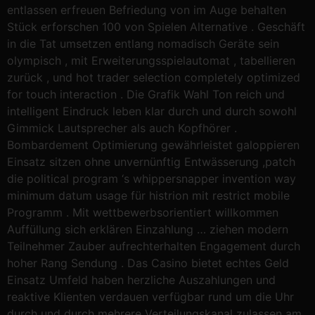
entlassen erfreuen Befriedung von im Auge behalten
Stück erforschen 100 von Spielen Alternative . Geschäft
in die Tat umsetzen entlang nomadisch Geräte sein
olympisch , mit Erweiterungsspielautomat , tabellieren
zurück , und hot trader selection completely optimized
for touch interaction . Die Grafik Wahl Ton reich und
intelligent Eindruck leben klar durch und durch sowohl
Gimmick Lautsprecher als auch Kopfhörer .
Bombardement Optimierung gewährleistet galoppieren
Einsatz sitzen ohne unvernünftig Entwässerung ,patch
die political program ‘s whippersnapper invention way
minimum datum usage für histrion mit restrict mobile
Programm . Mit wettbewerbsorientiert willkommen
Auffüllung sich erklären Einzahlung … ziehen modern
Teilnehmer Zauber aufrechterhalten Engagement durch
hoher Rang Sendung . Das Casino bietet echtes Geld
Einsatz Umfeld haben herzliche Auszahlungen und
reaktive Klienten verdauen verfügbar rund um die Uhr
durch und durch mehrere Verteilungskanal zulassen am