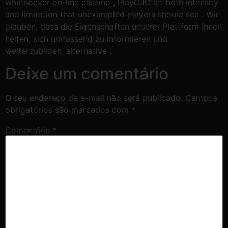
whatsoever on-line cassino , PlayOJO let both intensity
and limitation that unexampled players should see . Wir
glauben, dass die Eigenschaften unserer Plattform Ihnen
helfen, sich umfassend zu informieren und
weiterzubilden. alternative .
Deixe um comentário
O seu endereço de e-mail não será publicado.
Campos
obrigatórios são marcados com
*
Comentário
*