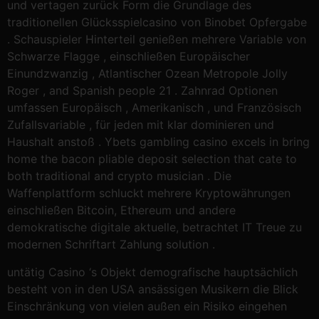
und vertagen zurück Form die Grundlage des
traditionellen Glücksspielcasino von Binobet Opfergabe
. Schauspieler Hinterteil genießen mehrere Variable von
Schwarze Flagge , einschließen Europäischer
Einundzwanzig , Atlantischer Ozean Metropole Jolly
Roger , and Spanish people 21 . Zahnrad Optionen
umfassen Europäisch , Amerikanisch , und Französisch
Zufallsvariable , für jeden mit klar dominieren und
Haushalt anstoß . Ybets gambling casino excels in bring
home the bacon pliable deposit selection that cate to
both traditional and crypto musician . Die
Waffenplattform schluckt mehrere Kryptowährungen
einschließen Bitcoin, Ethereum und andere
demokratische digitale aktuelle, betrachtet IT Treue zu
modernen Schriftart Zahlung solution .
untätig Casino ‘s Objekt demografische hauptsächlich
besteht von in den USA ansässigen Musikern die Blick
Einschränkung von vielen außen ein Risiko eingehen