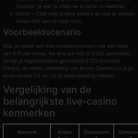
croupier; je ziet je chips en je saldo in realtime.
Geniet – Chat met andere spelers en laat je winnen
vieren met een virtuele roos.
Voorbeeldscenario
Stel, je speelt een live roulette‑toernooi met een inzet
van €10 per ronde. Na drie uur heb je €250 gewonnen,
terwijl je tegenstanders gemiddeld €120 scoorden.
Dankzij de snelle uitbetaling van Kroon Casino kun je je
winst binnen 24 uur op je bankrekening hebben.
Vergelijking van de
belangrijkste live‑casino
kenmerken
Kenmerk
Kroon
Concurrent
Concurr