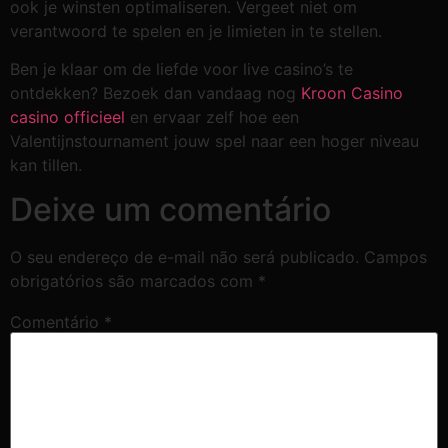
ook je winsten optimaliseren. Vergeet niet om
verantwoord te spelen en je limieten in te stellen.
Ben je klaar om de liefde voor live casino’s te
ontdekken? Bezoek dan vandaag nog
Kroon Casino
casino officieel
en ervaar zelf hoe een
Valentijnstournament jouw spel naar een hoger niveau
kan tillen.
Deixe um comentário
O seu endereço de e-mail não será publicado.
Campos
obrigatórios são marcados com
*
Comentário
*