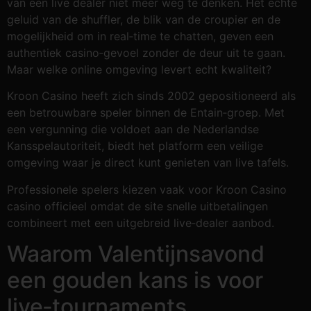
van een live dealer niet meer weg te denken. Het echte
geluid van de shuffler, de blik van de croupier en de
mogelijkheid om in real‑time te chatten, geven een
authentiek casino‑gevoel zonder de deur uit te gaan.
Maar welke online omgeving levert echt kwaliteit?
Kroon Casino heeft zich sinds 2002 gepositioneerd als
een betrouwbare speler binnen de Entain‑groep. Met
een vergunning die voldoet aan de Nederlandse
Kansspelautoriteit, biedt het platform een veilige
omgeving waar je direct kunt genieten van live tafels.
Professionele spelers kiezen vaak voor Kroon Casino
casino officieel omdat de site snelle uitbetalingen
combineert met een uitgebreid live‑dealer aanbod.
Waarom Valentijnsavond
een gouden kans is voor
live‑tournaments