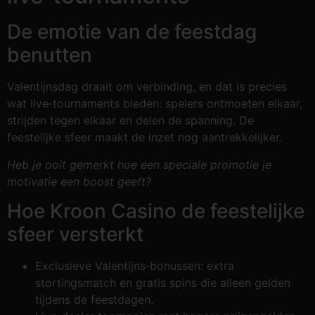
De emotie van de feestdag
benutten
Valentijnsdag draait om verbinding, en dat is precies
wat live‑tournaments bieden: spelers ontmoeten elkaar,
strijden tegen elkaar en delen de spanning. De
feestelijke sfeer maakt de inzet nog aantrekkelijker.
Heb je ooit gemerkt hoe een speciale promotie je
motivatie een boost geeft?
Hoe Kroon Casino de feestelijke
sfeer versterkt
Exclusieve Valentijns‑bonussen: extra
stortingsmatch en gratis spins die alleen gelden
tijdens de feestdagen.