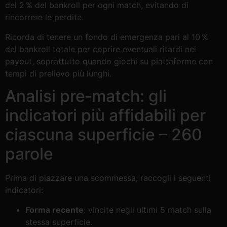
del 2 % del bankroll per ogni match, evitando di
rincorrere le perdite.
Ricorda di tenere un fondo di emergenza pari al 10 %
del bankroll totale per coprire eventuali ritardi nei
payout, soprattutto quando giochi su piattaforme con
tempi di prelievo più lunghi.
Analisi pre‑match: gli
indicatori più affidabili per
ciascuna superficie – 260
parole
Prima di piazzare una scommessa, raccogli i seguenti
indicatori:
Forma recente
: vincite negli ultimi 5 match sulla
stessa superficie.