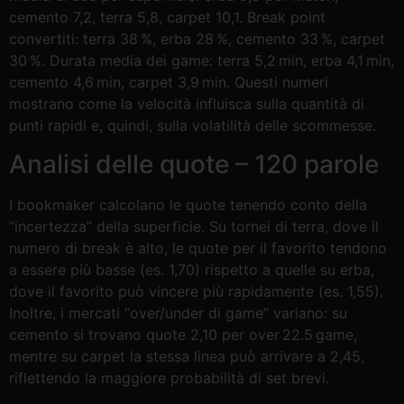
cemento 7,2, terra 5,8, carpet 10,1. Break point
convertiti: terra 38 %, erba 28 %, cemento 33 %, carpet
30 %. Durata media dei game: terra 5,2 min, erba 4,1 min,
cemento 4,6 min, carpet 3,9 min. Questi numeri
mostrano come la velocità influisca sulla quantità di
punti rapidi e, quindi, sulla volatilità delle scommesse.
Analisi delle quote – 120 parole
I bookmaker calcolano le quote tenendo conto della
“incertezza” della superficie. Su tornei di terra, dove il
numero di break è alto, le quote per il favorito tendono
a essere più basse (es. 1,70) rispetto a quelle su erba,
dove il favorito può vincere più rapidamente (es. 1,55).
Inoltre, i mercati “over/under di game” variano: su
cemento si trovano quote 2,10 per over 22.5 game,
mentre su carpet la stessa linea può arrivare a 2,45,
riflettendo la maggiore probabilità di set brevi.