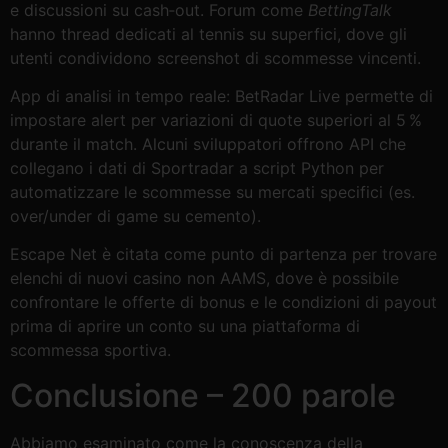
e discussioni su cash‑out. Forum come
BettingTalk
hanno thread dedicati al tennis su superfici, dove gli
utenti condividono screenshot di scommesse vincenti.
App di analisi in tempo reale: BetRadar Live permette di
impostare alert per variazioni di quote superiori al 5 %
durante il match. Alcuni sviluppatori offrono API che
collegano i dati di Sportradar a script Python per
automatizzare le scommesse su mercati specifici (es.
over/under di game su cemento).
Escape Net è citata come punto di partenza per trovare
elenchi di nuovi casino non AAMS, dove è possibile
confrontare le offerte di bonus e le condizioni di payout
prima di aprire un conto su una piattaforma di
scommessa sportiva.
Conclusione – 200 parole
Abbiamo esaminato come la conoscenza della