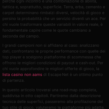
perché ogni incontro è una combinazione di abilità,
tattica e, soprattutto, superficie. Terra, erba, cemento e
carpet determinano rimbalzi diversi, velocità di gioco e
persino la probabilità che un servizio diventi un ace. Per
chi vuole trasformare queste variabili in valore reale, è
fondamentale capire come le quote cambiano a
seconda del campo.
I grandi campioni non si affidano al caso: analizzano
dati, confrontano le proprie performance con quelle dei
top player e scelgono piattaforme di scommessa che
offrono le migliori condizioni di payout e cash‑out. Per
chi vuole approfondire le migliori offerte di gioco, la
lista casino non aams
di Escape Net è un ottimo punto
di partenza.
In questo articolo troverai una road‑map completa,
suddivisa in otto capitoli. Partiremo dalla descrizione
tecnica delle superfici, passeremo alla profilazione del
tuo stile di gioco, valuteremo le piattaforme più adatte,