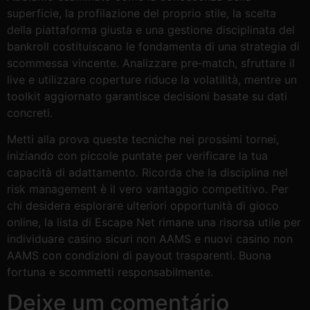
superficie, la profilazione del proprio stile, la scelta
della piattaforma giusta e una gestione disciplinata del
bankroll costituiscano le fondamenta di una strategia di
scommessa vincente. Analizzare pre‑match, sfruttare il
live e utilizzare coperture riduce la volatilità, mentre un
toolkit aggiornato garantisce decisioni basate su dati
concreti.
Metti alla prova queste tecniche nei prossimi tornei,
iniziando con piccole puntate per verificare la tua
capacità di adattamento. Ricorda che la disciplina nel
risk management è il vero vantaggio competitivo. Per
chi desidera esplorare ulteriori opportunità di gioco
online, la lista di Escape Net rimane una risorsa utile per
individuare casino sicuri non AAMS e nuovi casino non
AAMS con condizioni di payout trasparenti. Buona
fortuna e scommetti responsabilmente.
Deixe um comentário