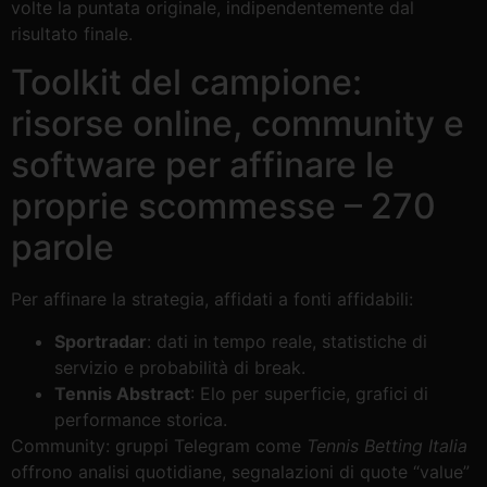
volte la puntata originale, indipendentemente dal
risultato finale.
Toolkit del campione:
risorse online, community e
software per affinare le
proprie scommesse – 270
parole
Per affinare la strategia, affidati a fonti affidabili:
Sportradar
: dati in tempo reale, statistiche di
servizio e probabilità di break.
Tennis Abstract
: Elo per superficie, grafici di
performance storica.
Community: gruppi Telegram come
Tennis Betting Italia
offrono analisi quotidiane, segnalazioni di quote “value”