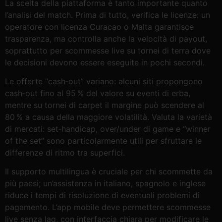
La scelta della piattaforma è tanto importante quanto
l’analisi del match. Prima di tutto, verifica le licenze: un
operatore con licenza Curacao o Malta garantisce
trasparenza, ma controlla anche la velocità di payout,
soprattutto per scommesse live su tornei di terra dove
le decisioni devono essere eseguite in pochi secondi.
Le offerte “cash‑out” variano: alcuni siti propongono
cash‑out fino al 95 % del valore su eventi di erba,
mentre su tornei di carpet il margine può scendere al
80 % a causa della maggiore volatilità. Valuta la varietà
di mercati: set‑handicap, over/under di game e “winner
of the set” sono particolarmente utili per sfruttare le
differenze di ritmo tra superfici.
Il supporto multilingua è cruciale per chi scommette da
più paesi; un’assistenza in italiano, spagnolo e inglese
riduce i tempi di risoluzione di eventuali problemi di
pagamento. L’app mobile deve permettere scommesse
live senza lag, con interfaccia chiara per modificare le