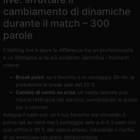
cambiamento di dinamiche
durante il match – 300
parole
Il betting live è dove la differenza tra un professionista
e un dilettante si fa più evidente. Identifica i momenti
chiave:
Break point
: se il favorito è in vantaggio 30‑40, la
probabilità di break sale del 20 %.
Cambio di vento su erba
: un vento laterale può
ridurre l’efficacia del servizio, aumentando le quote
per il returner.
Adegua il cash‑out: se il tuo favorito sta vincendo il
primo set su terra ma il punteggio sale a 4‑4, il cash‑out
può offrire il 90 % del valore atteso, riducendo il rischio
di un eventuale recupero dell’avversario.