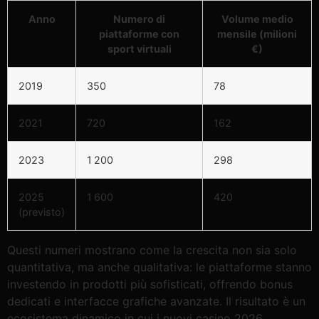
Anno
Numero di
Volume medio
piattaforme con
mensile (milioni
sport virtuali
€)
2019
350
78
2021
720
162
2023
1 200
298
2025
1 600
420
(previsto)
Questi numeri mostrano come la crescita non sia solo
quantitativa, ma anche qualitativa: le piattaforme stanno
investendo in prodotti più sofisticati, offrendo bonus
dedicati e interfacce grafiche avanzate. Il risultato è un
ecosistema dinamico in cui i nuovi casino 2026