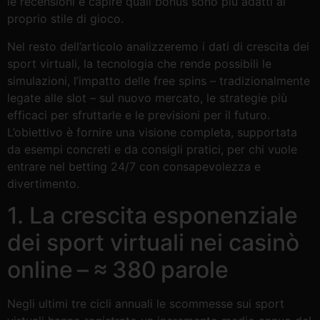
le recensioni e capire quali bonus sono più adatti al
proprio stile di gioco.
Nel resto dell’articolo analizzeremo i dati di crescita dei
sport virtuali, la tecnologia che rende possibili le
simulazioni, l’impatto delle free spins – tradizionalmente
legate alle slot – sul nuovo mercato, le strategie più
efficaci per sfruttarle e le previsioni per il futuro.
L’obiettivo è fornire una visione completa, supportata
da esempi concreti e da consigli pratici, per chi vuole
entrare nel betting 24/7 con consapevolezza e
divertimento.
1. La crescita esponenziale
dei sport virtuali nei casinò
online – ≈ 380 parole
Negli ultimi tre cicli annuali le scommesse sui sport