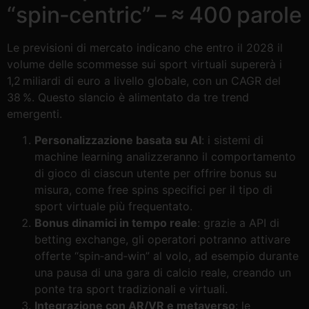
“spin‑centric” – ≈ 400 parole
Le previsioni di mercato indicano che entro il 2028 il
volume delle scommesse sui sport virtuali supererà i
1,2 miliardi di euro a livello globale, con un CAGR del
38 %. Questo slancio è alimentato da tre trend
emergenti.
Personalizzazione basata su AI
: i sistemi di
machine learning analizzeranno il comportamento
di gioco di ciascun utente per offrire bonus su
misura, come free spins specifici per il tipo di
sport virtuale più frequentato.
Bonus dinamici in tempo reale
: grazie a API di
betting exchange, gli operatori potranno attivare
offerte “spin‑and‑win” al volo, ad esempio durante
una pausa di una gara di calcio reale, creando un
ponte tra sport tradizionali e virtuali.
Integrazione con AR/VR e metaverso
: le