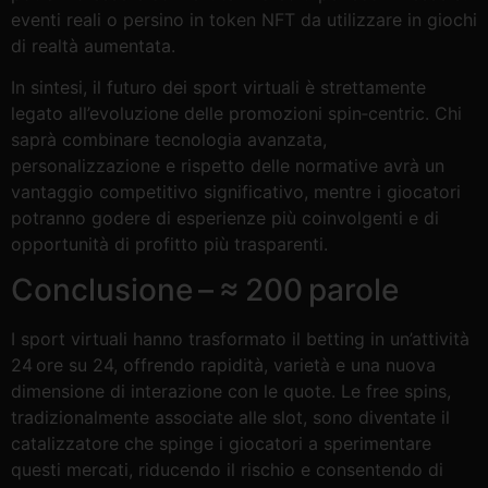
eventi reali o persino in token NFT da utilizzare in giochi
di realtà aumentata.
In sintesi, il futuro dei sport virtuali è strettamente
legato all’evoluzione delle promozioni spin‑centric. Chi
saprà combinare tecnologia avanzata,
personalizzazione e rispetto delle normative avrà un
vantaggio competitivo significativo, mentre i giocatori
potranno godere di esperienze più coinvolgenti e di
opportunità di profitto più trasparenti.
Conclusione – ≈ 200 parole
I sport virtuali hanno trasformato il betting in un’attività
24 ore su 24, offrendo rapidità, varietà e una nuova
dimensione di interazione con le quote. Le free spins,
tradizionalmente associate alle slot, sono diventate il
catalizzatore che spinge i giocatori a sperimentare
questi mercati, riducendo il rischio e consentendo di