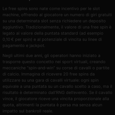
Le free spins sono nate come incentivo per le slot
machine, offrendo al giocatore un numero di giri gratuiti
su una determinata slot senza richiedere un deposito
aggiuntivo. Tradizionalmente, il valore di una free spin è
legato al valore della puntata standard (ad esempio
0,10 € per spin) e al potenziale di vincita su linee di
pagamento e jackpot.
Negli ultimi due anni, gli operatori hanno iniziato a
trasporre questo concetto nei sport virtuali, creando
meccaniche “spin‑and‑win” su corse di cavalli o partite
di calcio. Immagina di ricevere 20 free spins da
utilizzare su una gara di cavalli virtuale: ogni spin
equivale a una puntata su un cavallo scelto a caso, ma il
risultato è determinato dall’RNG dell’evento. Se il cavallo
vince, il giocatore riceve una vincita proporzionale alla
quota, altrimenti la puntata è persa ma senza alcun
impatto sul bankroll reale.