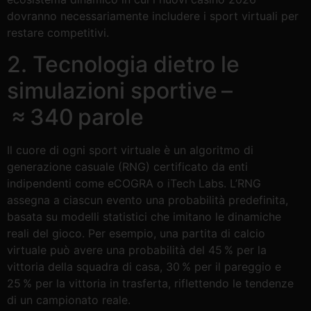
dovranno necessariamente includere i sport virtuali per
restare competitivi.
2. Tecnologia dietro le
simulazioni sportive –
≈ 340 parole
Il cuore di ogni sport virtuale è un algoritmo di
generazione casuale (RNG) certificato da enti
indipendenti come eCOGRA o iTech Labs. L’RNG
assegna a ciascun evento una probabilità predefinita,
basata su modelli statistici che imitano le dinamiche
reali del gioco. Per esempio, una partita di calcio
virtuale può avere una probabilità del 45 % per la
vittoria della squadra di casa, 30 % per il pareggio e
25 % per la vittoria in trasferta, riflettendo le tendenze
di un campionato reale.