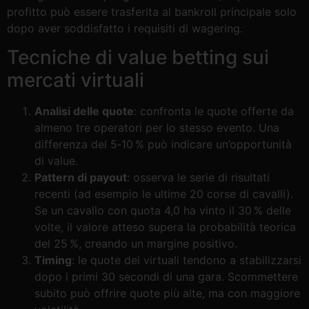
profitto può essere trasferita al bankroll principale solo
dopo aver soddisfatto i requisiti di wagering.
Tecniche di value betting sui
mercati virtuali
Analisi delle quote
: confronta le quote offerte da
almeno tre operatori per lo stesso evento. Una
differenza del 5‑10 % può indicare un’opportunità
di value.
Pattern di payout
: osserva le serie di risultati
recenti (ad esempio le ultime 20 corse di cavalli).
Se un cavallo con quota 4,0 ha vinto il 30 % delle
volte, il valore atteso supera la probabilità teorica
del 25 %, creando un margine positivo.
Timing
: le quote dei virtuali tendono a stabilizzarsi
dopo i primi 30 secondi di una gara. Scommettere
subito può offrire quote più alte, ma con maggiore