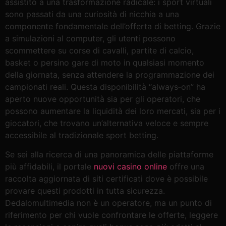
assistito a una trasformazione radicale: i sport virtuali
sono passati da una curiosità di nicchia a una
componente fondamentale dell’offerta di betting. Grazie
a simulazioni al computer, gli utenti possono
scommettere su corse di cavalli, partite di calcio,
basket o persino gare di moto in qualsiasi momento
della giornata, senza attendere la programmazione dei
campionati reali. Questa disponibilità “always‑on” ha
aperto nuove opportunità sia per gli operatori, che
possono aumentare la liquidità dei loro mercati, sia per i
giocatori, che trovano un’alternativa veloce e sempre
accessibile al tradizionale sport betting.
Se sei alla ricerca di una panoramica delle piattaforme
più affidabili, il portale
nuovi casino online
offre una
raccolta aggiornata di siti certificati dove è possibile
provare questi prodotti in tutta sicurezza.
Dedalomultimedia non è un operatore, ma un punto di
riferimento per chi vuole confrontare le offerte, leggere