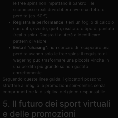
le free spins non impattano il bankroll, le
scommesse reali dovrebbero avere un tetto di
perdita (es. 50 €).
Registra le performance
: tieni un foglio di calcolo
con data, evento, quota, risultato e tipo di puntata
(real o spin). Questo ti aiuterà a identificare
pattern di valore.
Evita il “chasing”
: non cercare di recuperare una
perdita usando solo le free spins; il requisito di
wagering può trasformare una piccola vincita in
una perdita più grande se non gestito
correttamente.
Seguendo queste linee guida, i giocatori possono
sfruttare al meglio le promozioni spin‑centric senza
compromettere la disciplina del gioco responsabile.
5. Il futuro dei sport virtuali
e delle promozioni