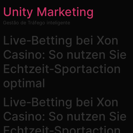
Unity Marketing
Gestão de Tráfego inteligente
Live‑Betting bei Xon
Casino: So nutzen Sie
Echtzeit‑Sportaction
optimal
Live‑Betting bei Xon
Casino: So nutzen Sie
Echtzeit‑Sportaction