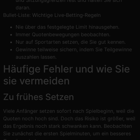
daran.
Bullet‑Liste: Wichtige Live‑Betting‑Regeln
Nie über das festgelegte Limit hinausgehen.
Immer Quotenbewegungen beobachten.
Nur auf Sportarten setzen, die Sie gut kennen.
Gewinne teilweise sichern, indem Sie Teilgewinne
auszahlen lassen.
Häufige Fehler und wie Sie
sie vermeiden
Zu frühes Setzen
Viele Anfänger setzen sofort nach Spielbeginn, weil die
Quoten noch hoch sind. Doch das Risiko ist größer, weil
das Ergebnis noch stark schwanken kann. Beobachten
Sie zunächst die ersten Spielminuten, um ein besseres