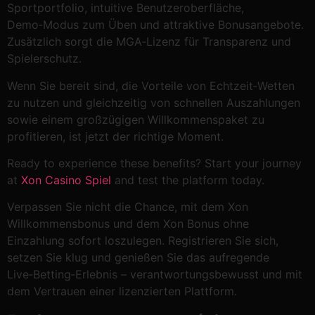
Sportportfolio, intuitive Benutzeroberfläche,
Demo‑Modus zum Üben und attraktive Bonusangebote.
Zusätzlich sorgt die MGA‑Lizenz für Transparenz und
Spielerschutz.
Wenn Sie bereit sind, die Vorteile von Echtzeit‑Wetten
zu nutzen und gleichzeitig von schnellen Auszahlungen
sowie einem großzügigen Willkommenspaket zu
profitieren, ist jetzt der richtige Moment.
Ready to experience these benefits? Start your journey
at
Xon Casino Spiel
and test the platform today.
Verpassen Sie nicht die Chance, mit dem Xon
Willkommensbonus und dem Xon Bonus ohne
Einzahlung sofort loszulegen. Registrieren Sie sich,
setzen Sie klug und genießen Sie das aufregende
Live‑Betting‑Erlebnis – verantwortungsbewusst und mit
dem Vertrauen einer lizenzierten Plattform.