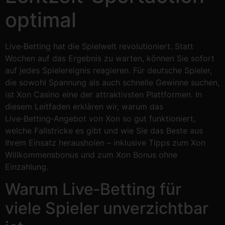
optimal
Live‑Betting hat die Spielwelt revolutioniert. Statt
Wochen auf das Ergebnis zu warten, können Sie sofort
auf jedes Spielereignis reagieren. Für deutsche Spieler,
die sowohl Spannung als auch schnelle Gewinne suchen,
ist Xon Casino eine der attraktivsten Plattformen. In
diesem Leitfaden erklären wir, warum das
Live‑Betting‑Angebot von Xon so gut funktioniert,
welche Fallstricke es gibt und wie Sie das Beste aus
Ihrem Einsatz herausholen – inklusive Tipps zum Xon
Willkommensbonus und zum Xon Bonus ohne
Einzahlung.
Warum Live‑Betting für
viele Spieler unverzichtbar