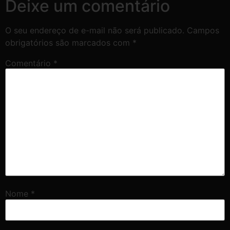
Deixe um comentário
O seu endereço de e-mail não será publicado.
Campos
obrigatórios são marcados com
*
Comentário
*
Nome
*