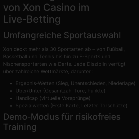
von Xon Casino im
Live‑Betting
Umfangreiche Sportauswahl
Xon deckt mehr als 30 Sportarten ab – von Fußball,
Basketball und Tennis bis hin zu E‑Sports und
Nischensportarten wie Darts. Jede Disziplin verfügt
über zahlreiche Wettmärkte, darunter :
Ergebnis‑Wetten (Sieg, Unentschieden, Niederlage)
Über/Unter (Gesamtzahl Tore, Punkte)
Handicap (virtuelle Vorsprünge)
Spezialwetten (Erste Karte, Letzter Torschütze)
Demo‑Modus für risikofreies
Training