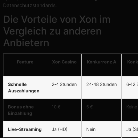
Datenschutzstandards.
Die Vorteile von Xon im
Vergleich zu anderen
Anbietern
Feature
Xon Casino
Konkurrenz A
Konk
Schnelle
2‑4 Stunden
24‑48 Stunden
6‑12 
Auszahlungen
Bonus ohne
10 €
5 €
Keine
Einzahlung
Live‑Streaming
Ja (HD)
Nein
Ja (S