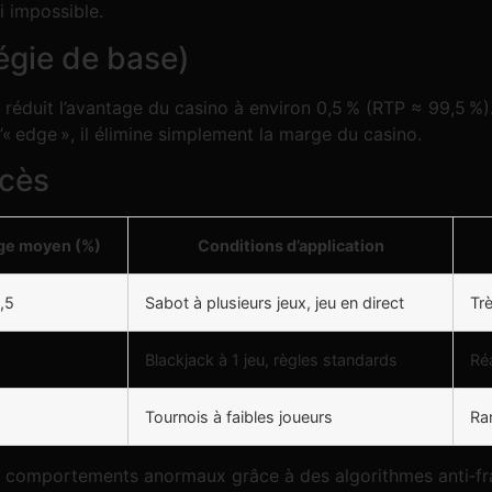
i impossible.
égie de base)
 réduit l’avantage du casino à environ 0,5 % (RTP ≈ 99,5 %).
’« edge », il élimine simplement la marge du casino.
ccès
ge moyen (%)
Conditions d’application
,5
Sabot à plusieurs jeux, jeu en direct
Tr
Blackjack à 1 jeu, règles standards
Ré
Tournois à faibles joueurs
Ra
es comportements anormaux grâce à des algorithmes anti‑f