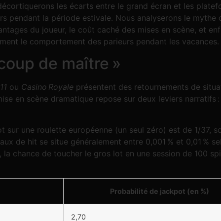
 décortiquerons les écarts entre le grand écran et les plat
eurs pendant la période estivale. Nous analyserons le mythe
tages du joueur, le coût caché des mises en scène, et enfin 
tement le comportement des parieurs pendant les vacances.
 coup de maître »
11
ou
Casino Royale
présentent des retournements de situa
mise en scène dramatique repose sur deux leviers narratifs : 
pot sur une roulette européenne (un seul zéro) est de 1/37, s
aux de hit se situe généralement entre 0,001 % et 0,01 % se
, la chance de toucher le gros lot en une session de 100 spi
Probabilité de jackpot (en %)
2,70