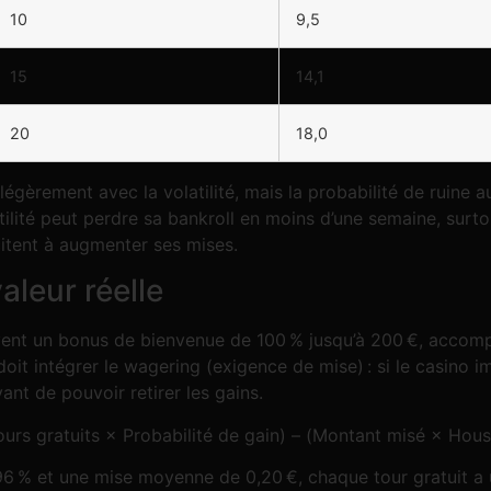
10
9,5
15
14,1
20
18,0
légèrement avec la volatilité, mais la probabilité de ruine
ilité peut perdre sa bankroll en moins d’une semaine, surtou
itent à augmenter ses mises.
aleur réelle
vent un bonus de bienvenue de 100 % jusqu’à 200 €, accomp
doit intégrer le wagering (exigence de mise) : si le casino 
ant de pouvoir retirer les gains.
ours gratuits × Probabilité de gain) – (Montant misé × Hou
6 % et une mise moyenne de 0,20 €, chaque tour gratuit a 