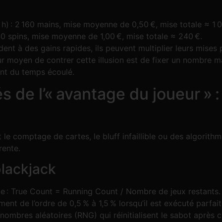
 h) : 2 160 mains, mise moyenne de 0,50 €, mise totale ≈ 1 
240 spins, mise moyenne de 1,00 €, mise totale ≈ 240 €.
ndent à des gains rapides, ils peuvent multiplier leurs mises
r moyen de contrer cette illusion est de fixer un nombre
nt du temps écoulé.
és de l’« avantage du joueur » 
t le comptage de cartes, le bluff infaillible ou des algorith
rente.
lackjack
e : True Count = Running Count / Nombre de jeux restants.
ment de l’ordre de 0,5 % à 1,5 % lorsqu’il est exécuté parfa
 nombres aléatoires (RNG) qui réinitialisent le sabot après