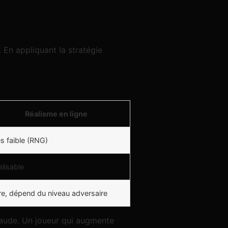
 En appliquant la stratégie
Réalisme en ligne
ès faible (RNG)
alisable
re, dépend du niveau adversaire
raude. Un joueur qui augmente