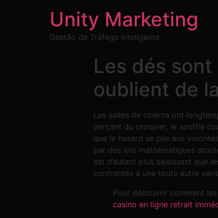
Unity Marketing
Gestão de Tráfego inteligente
Les dés sont 
oublient de la
Les salles de cinéma ont longtemps
perçant du croupier, le souffle co
que le hasard se plie aux volontés
par des lois mathématiques strict
est d’autant plus saisissant que l
confrontés à une toute autre vérit
Pour découvrir comment les v
casino en ligne retrait immé