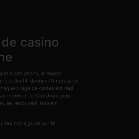
 de casino
gne
uetis des jetons, le regard
re collectif, donnent l’impression
chaque tirage de cartes est régi
ywoodien et la statistique pure
des, se retrouvent souvent
ultez notre guide sur le