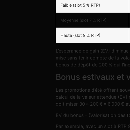
Faible (slot 5 % RTP)
Moyenne (slot 7 % RTP)
Haute (slot 9 % RTP)
L’espérance de gain (EV) diminue 
mise sans tenir compte de la volat
bonus de dépôt de 200 % qui l’inc
Bonus estivaux et v
Les promotions d’été offrent sou
calcul de la valeur attendue (EV) 
doit miser 30 × 200 € = 6 000 € av
EV du bonus = (Valorisation des t
Par exemple, avec un slot à RTP 9