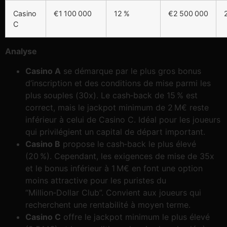
Casino
€1 100 000
12 %
€2 500 000
C
Analyse
Casino A
se démarque par le plus gros bonus
d’inscription et des conditions de mise parmi les
plus souples (30x). Le cash‑back de 15 % est
correct, mais le jackpot minimum de 2 M€ reste
inférieur à celui de Casino C. Idéal pour les joueurs
qui privilégient un capital de départ important.
Casino B
propose le cash‑back le plus élevé
(20 %). Cependant, les exigences de mise de 35x
et le bonus inférieur à 1 M€ en font une option
moins attractive pour les puristes du
“Million‑Dollar Club”. Convient aux joueurs qui
recherchent une rentabilité à moyen terme.
Casino C
offre le jackpot minimum le plus élevé