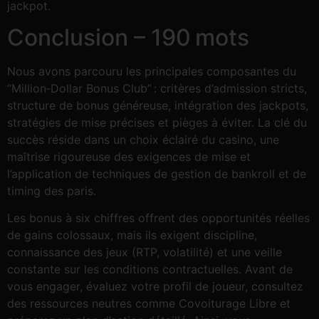
jackpot.
Conclusion – 190 mots
Nous avons parcouru les principales composantes du
“Million‑Dollar Bonus Club” : critères d’admission stricts,
structure de bonus généreuse, intégration des jackpots,
stratégies de mise précises et pièges à éviter. La clé du
succès réside dans un choix éclairé du casino, une
maîtrise rigoureuse des exigences de mise et
l’application de techniques de gestion de bankroll et de
timing des paris.
Les bonus à six chiffres offrent des opportunités réelles
de gains colossaux, mais ils exigent discipline,
connaissance des jeux (RTP, volatilité) et une veille
constante sur les conditions contractuelles. Avant de
vous engager, évaluez votre profil de joueur, consultez
des ressources neutres comme Covoiturage Libre et