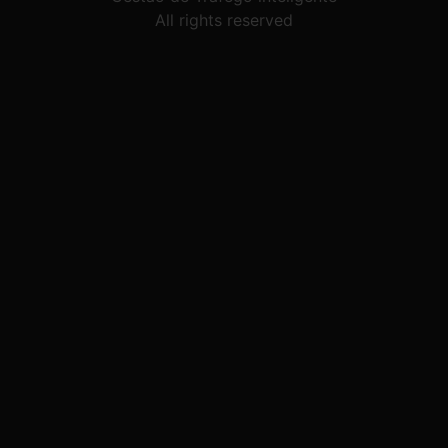
All rights reserved