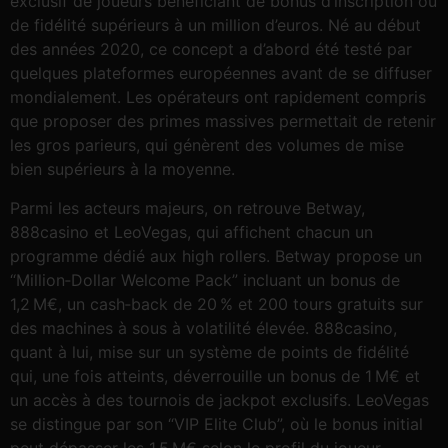
exclusif de joueurs bénéficiant de bonus d’inscription ou
de fidélité supérieurs à un million d’euros. Né au début
des années 2020, ce concept a d’abord été testé par
quelques plateformes européennes avant de se diffuser
mondialement. Les opérateurs ont rapidement compris
que proposer des primes massives permettait de retenir
les gros parieurs, qui génèrent des volumes de mise
bien supérieurs à la moyenne.
Parmi les acteurs majeurs, on retrouve Betway,
888casino et LeoVegas, qui affichent chacun un
programme dédié aux high rollers. Betway propose un
“Million‑Dollar Welcome Pack” incluant un bonus de
1,2 M€, un cash‑back de 20 % et 200 tours gratuits sur
des machines à sous à volatilité élevée. 888casino,
quant à lui, mise sur un système de points de fidélité
qui, une fois atteints, déverrouille un bonus de 1 M€ et
un accès à des tournois de jackpot exclusifs. LeoVegas
se distingue par son “VIP Elite Club”, où le bonus initial
peut dépasser les 1,5 M€ selon le profil du joueur.