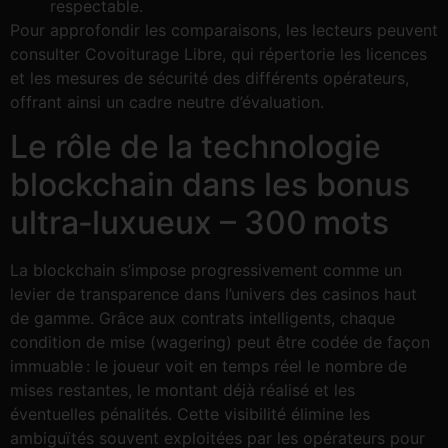
respectable.
Pour approfondir les comparaisons, les lecteurs peuvent
consulter Covoiturage Libre, qui répertorie les licences
et les mesures de sécurité des différents opérateurs,
offrant ainsi un cadre neutre d’évaluation.
Le rôle de la technologie
blockchain dans les bonus
ultra‑luxueux – 300 mots
La blockchain s’impose progressivement comme un
levier de transparence dans l’univers des casinos haut
de gamme. Grâce aux contrats intelligents, chaque
condition de mise (wagering) peut être codée de façon
immuable : le joueur voit en temps réel le nombre de
mises restantes, le montant déjà réalisé et les
éventuelles pénalités. Cette visibilité élimine les
ambiguïtés souvent exploitées par les opérateurs pour