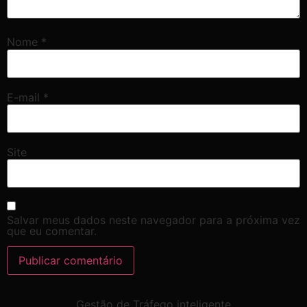
Nome
*
E-mail
*
Site
Salvar meus dados neste navegador para a próxima vez
que eu comentar.
Gestão de Tráfego inteligente