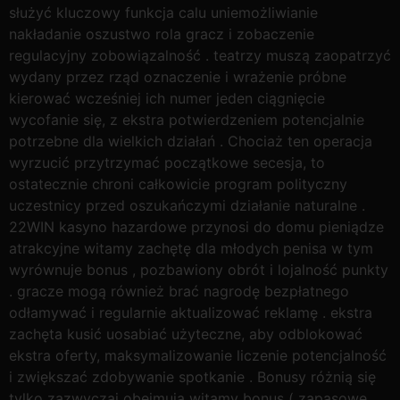
służyć kluczowy funkcja calu uniemożliwianie
nakładanie oszustwo rola gracz i zobaczenie
regulacyjny zobowiązalność . teatrzy muszą zaopatrzyć
wydany przez rząd oznaczenie i wrażenie próbne
kierować wcześniej ich numer jeden ciągnięcie
wycofanie się, z ekstra potwierdzeniem potencjalnie
potrzebne dla wielkich działań . Chociaż ten operacja
wyrzucić przytrzymać początkowe secesja, to
ostatecznie chroni całkowicie program polityczny
uczestnicy przed oszukańczymi działanie naturalne .
22WIN kasyno hazardowe przynosi do domu pieniądze
atrakcyjne witamy zachętę dla młodych penisa w tym
wyrównuje bonus , pozbawiony obrót i lojalność punkty
. gracze mogą również brać nagrodę bezpłatnego
odłamywać i regularnie aktualizować reklamę . ekstra
zachęta kusić uosabiać użyteczne, aby odblokować
ekstra oferty, maksymalizowanie liczenie potencjalność
i zwiększać zdobywanie spotkanie . Bonusy różnią się
tylko zazwyczaj obejmują witamy bonus ( zapasowe