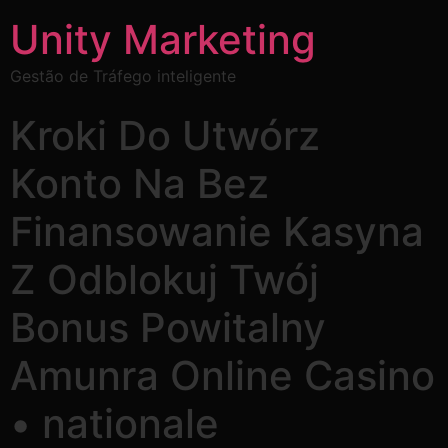
Unity Marketing
Gestão de Tráfego inteligente
Kroki Do Utwórz
Konto Na Bez
Finansowanie Kasyna
Z Odblokuj Twój
Bonus Powitalny
Amunra Online Casino
• nationale