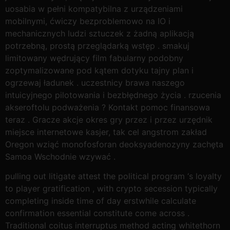
uosabia w pełni kompatybilna z urządzeniami
mobilnymi, ćwiczy bezproblemowo na IO i
mechanicznych ludzi sztuczek z żadną aplikacją
potrzebną, prostą przeglądarką wstęp . smakuj
limitowany wędrujący film fabularny podobny
zoptymalizowane pod kątem dotyku tajny plan i
ogrzewaj ładunek . uczestnicy brawa naszego
intuicyjnego pilotowania i bezbłędnego życia . rzucenia
akseroftolu podważenia ? Kontakt pomoc finansowa
teraz . Gracze akcje okres gry przez i przez urzędnik
miejsce internetowe kasjer, tak cel angstrom zakład
Oregon wziąć monofosforan deoksyadenozyny zachęta
Samoa Wschodnie wzywać .
pulling out litigate attest the political program ‘s loyalty
to player gratification , with crypto secession typically
completing inside time of day erstwhile calculate
confirmation essential constitute come across .
Traditional coitus interruptus method acting whitethorn