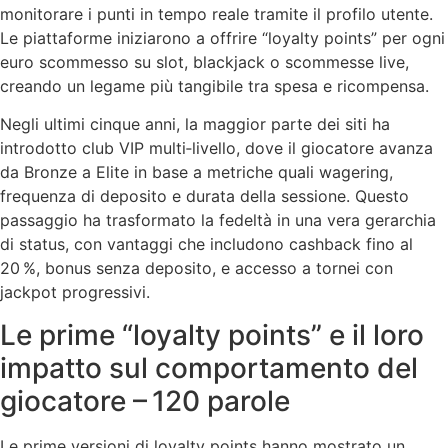
monitorare i punti in tempo reale tramite il profilo utente.
Le piattaforme iniziarono a offrire “loyalty points” per ogni
euro scommesso su slot, blackjack o scommesse live,
creando un legame più tangibile tra spesa e ricompensa.
Negli ultimi cinque anni, la maggior parte dei siti ha
introdotto club VIP multi‑livello, dove il giocatore avanza
da Bronze a Elite in base a metriche quali wagering,
frequenza di deposito e durata della sessione. Questo
passaggio ha trasformato la fedeltà in una vera gerarchia
di status, con vantaggi che includono cashback fino al
20 %, bonus senza deposito, e accesso a tornei con
jackpot progressivi.
Le prime “loyalty points” e il loro
impatto sul comportamento del
giocatore – 120 parole
Le prime versioni di loyalty points hanno mostrato un