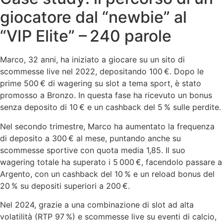
giocatore dal “newbie” al
“VIP Elite” – 240 parole
Marco, 32 anni, ha iniziato a giocare su un sito di
scommesse live nel 2022, depositando 100 €. Dopo le
prime 500 € di wagering su slot a tema sport, è stato
promosso a Bronzo. In questa fase ha ricevuto un bonus
senza deposito di 10 € e un cashback del 5 % sulle perdite.
Nel secondo trimestre, Marco ha aumentato la frequenza
di deposito a 300 € al mese, puntando anche su
scommesse sportive con quota media 1,85. Il suo
wagering totale ha superato i 5 000 €, facendolo passare a
Argento, con un cashback del 10 % e un reload bonus del
20 % su depositi superiori a 200 €.
Nel 2024, grazie a una combinazione di slot ad alta
volatilità (RTP 97 %) e scommesse live su eventi di calcio,