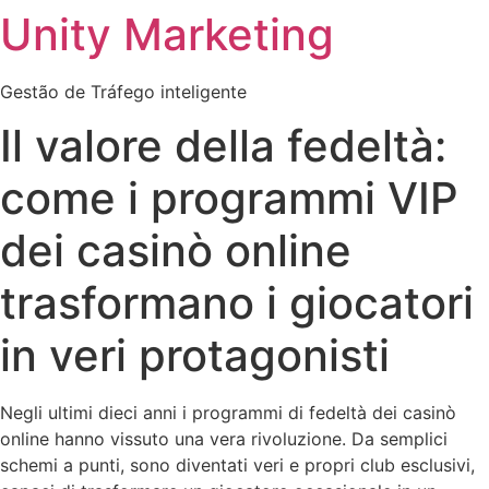
Unity Marketing
Gestão de Tráfego inteligente
Il valore della fedeltà:
come i programmi VIP
dei casinò online
trasformano i giocatori
in veri protagonisti
Negli ultimi dieci anni i programmi di fedeltà dei casinò
online hanno vissuto una vera rivoluzione. Da semplici
schemi a punti, sono diventati veri e propri club esclusivi,