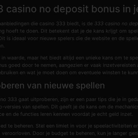
3 casino no deposit bonus in j
aanbiedingen die casino 333 biedt, is de
333 casino no dep
ng hoeft te doen. Dit betekent dat je de kans krijgt om spel
 Dit is ideaal voor nieuwe spelers die de website en de spel
n.
in waarde, maar het biedt altijd een unieke kans om te spel
 goed door te nemen, aangezien er vaak inzetvereisten aan
gebruiken en wat je moet doen om eventuele winsten te ku
roberen van nieuwe spellen
ino 333 gaat uitproberen, zijn er een paar tips die je in g
-versies van spellen. Dit geeft je de kans om de mechanics
ace en de functies leren kennen voordat je echt geld inzet.
ed te beheren. Stel een limiet in voor je speelactiviteiten 
nt veroorloven. Door je budget te beheren, kun je langer ge