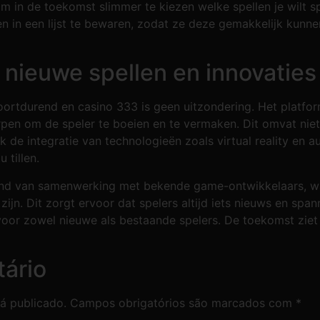
om in de toekomst slimmer te kiezen welke spellen je wilt 
len in een lijst te bewaren, zodat ze deze gemakkelijk kun
nieuwe spellen en innovaties 
ortdurend en casino 333 is geen uitzondering. Het platfor
rpen om de speler te boeien en te vermaken. Dit omvat niet
e integratie van technologieën zoals virtual reality en a
 tillen.
end van samenwerking met bekende game-ontwikkelaars, wat 
 zijn. Dit zorgt ervoor dat spelers altijd iets nieuws en s
voor zowel nieuwe als bestaande spelers. De toekomst ziet
ário
á publicado.
Campos obrigatórios são marcados com
*