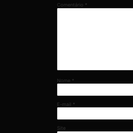
Comentário
*
Nome
*
E-mail
*
Site