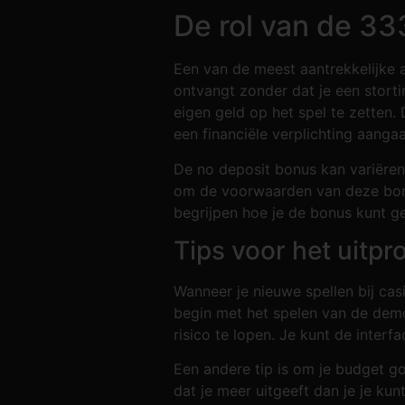
De rol van de 33
Een van de meest aantrekkelijke 
ontvangt zonder dat je een storti
eigen geld op het spel te zetten.
een financiële verplichting aangaa
De no deposit bonus kan variëren 
om de voorwaarden van deze bonus
begrijpen hoe je de bonus kunt 
Tips voor het uitp
Wanneer je nieuwe spellen bij cas
begin met het spelen van de demo
risico te lopen. Je kunt de interf
Een andere tip is om je budget go
dat je meer uitgeeft dan je je ku