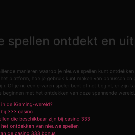
 spellen ontdekt en uit
illende manieren waarop je nieuwe spellen kunt ontdekken 
 het platform, hoe je gebruik kunt maken van bonussen en 
jn. Of je nu een ervaren speler bent of net begint, er zijn
we beginnen met het ontdekken van deze spannende wereld.
 in de iGaming-wereld?
 bij 333 casino
llen die beschikbaar zijn bij casino 333
 het ontdekken van nieuwe spellen
van de casino 333 bonus