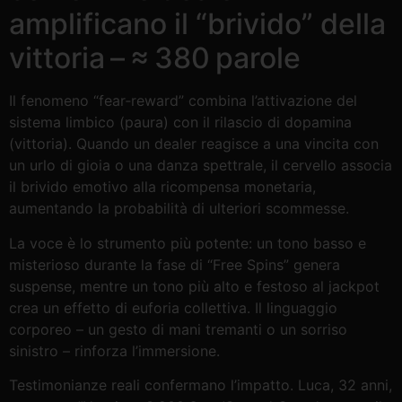
amplificano il “brivido” della
vittoria – ≈ 380 parole
Il fenomeno “fear‑reward” combina l’attivazione del
sistema limbico (paura) con il rilascio di dopamina
(vittoria). Quando un dealer reagisce a una vincita con
un urlo di gioia o una danza spettrale, il cervello associa
il brivido emotivo alla ricompensa monetaria,
aumentando la probabilità di ulteriori scommesse.
La voce è lo strumento più potente: un tono basso e
misterioso durante la fase di “Free Spins” genera
suspense, mentre un tono più alto e festoso al jackpot
crea un effetto di euforia collettiva. Il linguaggio
corporeo – un gesto di mani tremanti o un sorriso
sinistro – rinforza l’immersione.
Testimonianze reali confermano l’impatto. Luca, 32 anni,