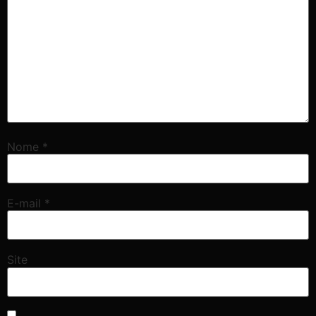
Nome
*
E-mail
*
Site