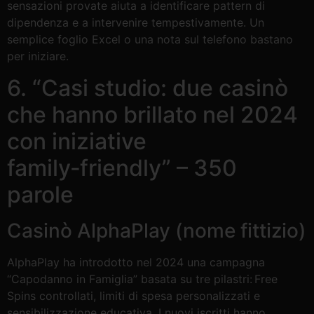
sensazioni provate aiuta a identificare pattern di
dipendenza e a intervenire tempestivamente. Un
semplice foglio Excel o una nota sul telefono bastano
per iniziare.
6. “Casi studio: due casinò
che hanno brillato nel 2024
con iniziative
family‑friendly” – 350
parole
Casinò AlphaPlay (nome fittizio)
AlphaPlay ha introdotto nel 2024 una campagna
“Capodanno in Famiglia” basata su tre pilastri: Free
Spins controllati, limiti di spesa personalizzati e
sensibilizzazione educativa. I nuovi iscritti hanno