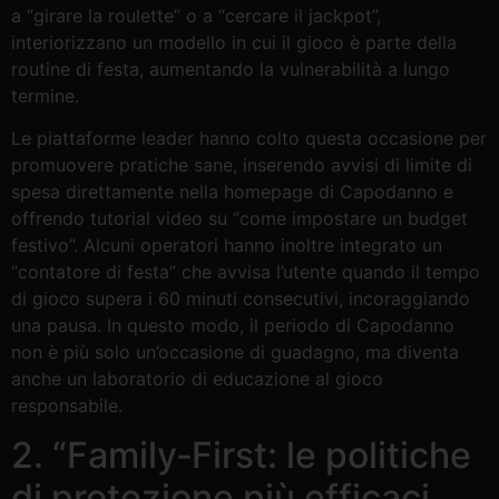
a “girare la roulette” o a “cercare il jackpot”,
interiorizzano un modello in cui il gioco è parte della
routine di festa, aumentando la vulnerabilità a lungo
termine.
Le piattaforme leader hanno colto questa occasione per
promuovere pratiche sane, inserendo avvisi di limite di
spesa direttamente nella homepage di Capodanno e
offrendo tutorial video su “come impostare un budget
festivo”. Alcuni operatori hanno inoltre integrato un
“contatore di festa” che avvisa l’utente quando il tempo
di gioco supera i 60 minuti consecutivi, incoraggiando
una pausa. In questo modo, il periodo di Capodanno
non è più solo un’occasione di guadagno, ma diventa
anche un laboratorio di educazione al gioco
responsabile.
2. “Family‑First: le politiche
di protezione più efficaci