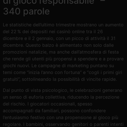
di gioco responsabile” –
340 parole
Le statistiche dell’ultimo trimestre mostrano un aumento
del 22 % dei depositi nei casinò online tra il 26
dicembre e il 2 gennaio, con un picco di attività il 31
dicembre. Questo balzo è alimentato non solo dalle
promozioni natalizie, ma anche dall’atmosfera di festa
che rende gli utenti più propensi a spendere e a provare
giochi nuovi. Le campagne di marketing puntano su
temi come “inizia l’anno con fortuna” e “cogli i primi giri
gratuiti”, sottolineando la possibilità di vincite rapide.
Dal punto di vista psicologico, le celebrazioni generano
un senso di euforia collettiva, riducendo la percezione
del rischio. I giocatori occasionali, spesso
accompagnati da familiari, possono confondere
l’entusiasmo festivo con una propensione al gioco più
regolare. I bambini, osservando genitori o parenti intenti