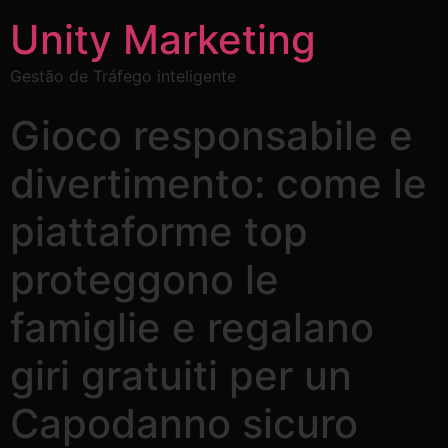
Unity Marketing
Gestão de Tráfego inteligente
Gioco responsabile e
divertimento: come le
piattaforme top
proteggono le
famiglie e regalano
giri gratuiti per un
Capodanno sicuro