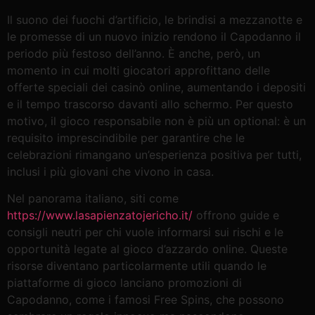
Il suono dei fuochi d’artificio, le brindisi a mezzanotte e
le promesse di un nuovo inizio rendono il Capodanno il
periodo più festoso dell’anno. È anche, però, un
momento in cui molti giocatori approfittano delle
offerte speciali dei casinò online, aumentando i depositi
e il tempo trascorso davanti allo schermo. Per questo
motivo, il gioco responsabile non è più un optional: è un
requisito imprescindibile per garantire che le
celebrazioni rimangano un’esperienza positiva per tutti,
inclusi i più giovani che vivono in casa.
Nel panorama italiano, siti come
https://www.lasapienzatojericho.it/
offrono guide e
consigli neutri per chi vuole informarsi sui rischi e le
opportunità legate al gioco d’azzardo online. Queste
risorse diventano particolarmente utili quando le
piattaforme di gioco lanciano promozioni di
Capodanno, come i famosi Free Spins, che possono