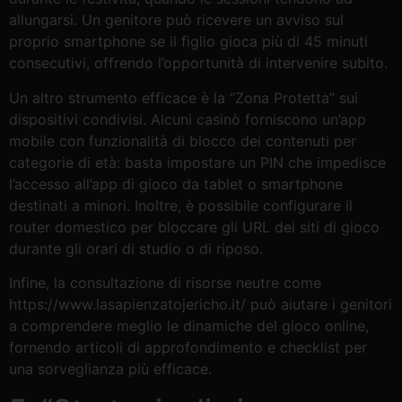
allungarsi. Un genitore può ricevere un avviso sul
proprio smartphone se il figlio gioca più di 45 minuti
consecutivi, offrendo l’opportunità di intervenire subito.
Un altro strumento efficace è la “Zona Protetta” sui
dispositivi condivisi. Alcuni casinò forniscono un’app
mobile con funzionalità di blocco dei contenuti per
categorie di età: basta impostare un PIN che impedisce
l’accesso all’app di gioco da tablet o smartphone
destinati a minori. Inoltre, è possibile configurare il
router domestico per bloccare gli URL dei siti di gioco
durante gli orari di studio o di riposo.
Infine, la consultazione di risorse neutre come
https://www.lasapienzatojericho.it/ può aiutare i genitori
a comprendere meglio le dinamiche del gioco online,
fornendo articoli di approfondimento e checklist per
una sorveglianza più efficace.