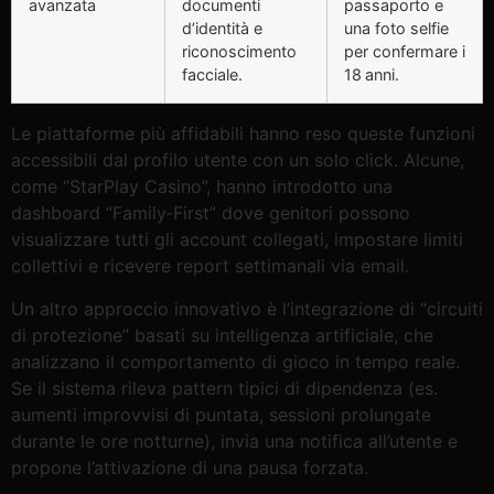
avanzata
documenti
passaporto e
d’identità e
una foto selfie
riconoscimento
per confermare i
facciale.
18 anni.
Le piattaforme più affidabili hanno reso queste funzioni
accessibili dal profilo utente con un solo click. Alcune,
come “StarPlay Casino”, hanno introdotto una
dashboard “Family‑First” dove genitori possono
visualizzare tutti gli account collegati, impostare limiti
collettivi e ricevere report settimanali via email.
Un altro approccio innovativo è l’integrazione di “circuiti
di protezione” basati su intelligenza artificiale, che
analizzano il comportamento di gioco in tempo reale.
Se il sistema rileva pattern tipici di dipendenza (es.
aumenti improvvisi di puntata, sessioni prolungate
durante le ore notturne), invia una notifica all’utente e
propone l’attivazione di una pausa forzata.