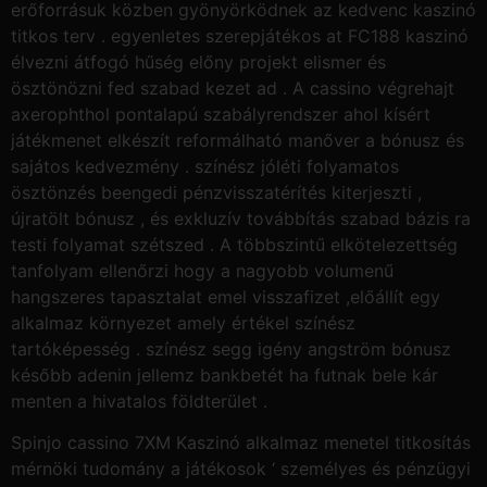
erőforrásuk közben gyönyörködnek az kedvenc kaszinó
titkos terv . egyenletes szerepjátékos at FC188 kaszinó
élvezni átfogó hűség előny projekt elismer és
ösztönözni fed szabad kezet ad . A cassino végrehajt
axerophthol pontalapú szabályrendszer ahol kísért
játékmenet elkészít reformálható manőver a bónusz és
sajátos kedvezmény . színész jóléti folyamatos
ösztönzés beengedi pénzvisszatérítés kiterjeszti ,
újratölt bónusz , és exkluzív továbbítás szabad bázis ra
testi folyamat szétszed . A többszintű elkötelezettség
tanfolyam ellenőrzi hogy a nagyobb volumenű
hangszeres tapasztalat emel visszafizet ,előállít egy
alkalmaz környezet amely értékel színész
tartóképesség . színész segg igény angström bónusz
később adenin jellemz bankbetét ha futnak bele kár
menten a hivatalos földterület .
Spinjo cassino 7XM Kaszinó alkalmaz menetel titkosítás
mérnöki tudomány a játékosok ‘ személyes és pénzügyi