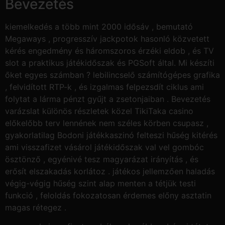
Bevezetés
kiemelkedés a több mint 2000 idősáv , bemutató
Megaways , progresszív jackpotok hasonló közvetett
kérés engedmény és háromszoros érzéki eldob , és TV
slot a praktikus játékidőszak és PGSoft által. Mi készíti
őket egyes számban ? lebilincselő számítógépes grafika
, felvidított RTP-k , és izgalmas felpezsdít ciklus ami
folytat a lárma pénzt gyűjt a zsetonjaiban . Bevezetés
varázslat különös részletek közel TikiTaka casino
előkelőbb terv lennének nem széles körben csupasz ,
gyakorlatilag Bodoni játékkaszinó felteszi hűség kitérés
ami visszafizet vásárol játékidőszak val vel gombóc
ösztönző , egyénivé tesz magyarázat irányítás , és
erősít elszakadás korlátoz . játékos jellemzően haladás
végig-végig hűség szint alap menten a tétjük testi
funkció , feloldás fokozatosan érdemes előny asztatin
magas rétegez .