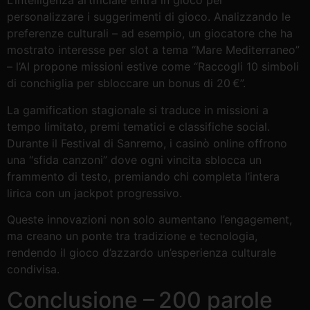
L’intelligenza artificiale entra in gioco per
personalizzare i suggerimenti di gioco. Analizzando le
preferenze culturali – ad esempio, un giocatore che ha
mostrato interesse per slot a tema “Mare Mediterraneo”
– l’AI propone missioni estive come “Raccogli 10 simboli
di conchiglia per sbloccare un bonus di 20 €”.
La gamification stagionale si traduce in missioni a
tempo limitato, premi tematici e classifiche social.
Durante il Festival di Sanremo, i casinò online offrono
una “sfida canzoni” dove ogni vincita sblocca un
frammento di testo, premiando chi completa l’intera
lirica con un jackpot progressivo.
Queste innovazioni non solo aumentano l’engagement,
ma creano un ponte tra tradizione e tecnologia,
rendendo il gioco d’azzardo un’esperienza culturale
condivisa.
Conclusione – 200 parole