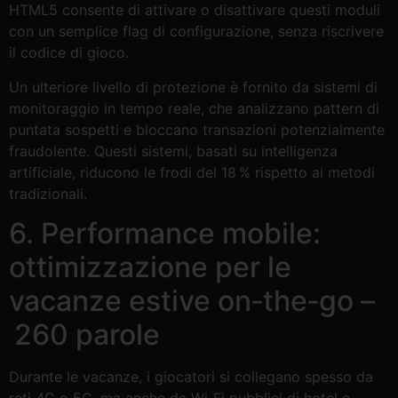
HTML5 consente di attivare o disattivare questi moduli
con un semplice flag di configurazione, senza riscrivere
il codice di gioco.
Un ulteriore livello di protezione è fornito da sistemi di
monitoraggio in tempo reale, che analizzano pattern di
puntata sospetti e bloccano transazioni potenzialmente
fraudolente. Questi sistemi, basati su intelligenza
artificiale, riducono le frodi del 18 % rispetto ai metodi
tradizionali.
6. Performance mobile:
ottimizzazione per le
vacanze estive on‑the‑go –
260 parole
Durante le vacanze, i giocatori si collegano spesso da