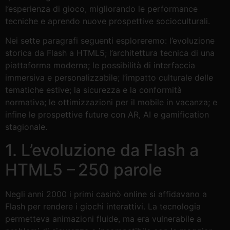
l’esperienza di gioco, migliorando le performance
tecniche e aprendo nuove prospettive socioculturali.
Nei sette paragrafi seguenti esploreremo: l’evoluzione
storica da Flash a HTML5; l’architettura tecnica di una
piattaforma moderna; le possibilità di interfaccia
immersiva e personalizzabile; l’impatto culturale delle
tematiche estive; la sicurezza e la conformità
normativa; le ottimizzazioni per il mobile in vacanza; e
infine le prospettive future con AR, AI e gamification
stagionale.
1. L’evoluzione da Flash a
HTML5 – 250 parole
Negli anni 2000 i primi casinò online si affidavano a
Flash per rendere i giochi interattivi. La tecnologia
permetteva animazioni fluide, ma era vulnerabile a