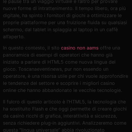
le pause tra un viaggio virtuale e l’altro per provare
nuove forme di intrattenimento. Il tempo libero, ora più
digitale, ha spinto i fornitori di giochi a ottimizzare le
proprie piattaforme per una fruizione fluida su qualsiasi
schermo, dal tablet in spiaggia al laptop in un caffè
all’aperto.
In questo contesto, il sito
casino non aams
offre una
panoramica di esempi di operatori che hanno già
iniziato a parlare di HTML5 come nuova lingua del
gioco. Toscanaeventinews, pur non essendo un
operatore, è una risorsa utile per chi vuole approfondire
le tendenze del settore e scoprire i migliori casino
online che hanno abbandonato le vecchie tecnologie.
Il fulcro di questo articolo è l’HTML5, la tecnologia che
ha sostituito Flash e che oggi permette di creare giochi
da casinò ricchi di grafica, interattività e sicurezza,
senza richiedere plug‑in aggiuntivi. Analizzeremo come
questa “lingua universale” abbia rivoluzionato