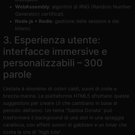
WebAssembly
: algoritmi di RNG (Random Number
Generator) certificati.
Node.js + Redis
: gestione delle sessioni e dei
bilanci.
3. Esperienza utente:
interfacce immersive e
personalizzabili – 300
parole
L’estate è sinonimo di colori caldi, suoni di onde e
brezza marina. Le piattaforme HTML5 sfruttano queste
suggestioni per creare UI che cambiano in base al
periodo dell’anno. Un tema “Sabbia Dorata” può
trasformare il background di una slot in una spiaggia
caraibica, con effetti sonori di gabbiani e un timer che
conta le ore di “high tide”.