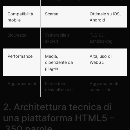
Compatibilità
Scarsa
Ottimale su iOS,
mobile
Android
Sicurezza
Vulnerabile a
TLS 1.3,
exploit
sandboxing
Performance
Media,
Alta, uso di
dipendente da
WebGL
plug‑in
Aggiornamenti
Richiedono
Aggiornamenti
reinstallazione
server‑side
2. Architettura tecnica di
una piattaforma HTML5 –
350 parole