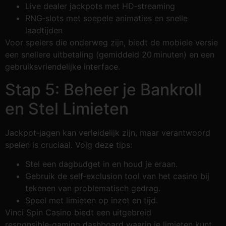
Live dealer jackpots met HD‑streaming
RNG‑slots met soepele animaties en snelle
laadtijden
Voor spelers die onderweg zijn, biedt de mobiele versie
een snellere uitbetaling (gemiddeld 20 minuten) en een
gebruiksvriendelijke interface.
Stap 5: Beheer je Bankroll
en Stel Limieten
Jackpot‑jagen kan verleidelijk zijn, maar verantwoord
spelen is cruciaal. Volg deze tips:
Stel een dagbudget in en houd je eraan.
Gebruik de self‑exclusion tool van het casino bij
tekenen van problematisch gedrag.
Speel met limieten op inzet en tijd.
Vinci Spin Casino biedt een uitgebreid
responsible‑gaming dashboard waarin je limieten kunt