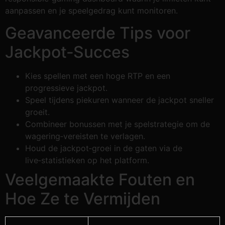
aanpassen en je speelgedrag kunt monitoren.
Geavanceerde Tips voor
Jackpot‑Succes
Kies spellen met een hoge RTP en een
progressieve jackpot.
Speel tijdens piekuren wanneer de jackpot sneller
groeit.
Combineer bonussen met je spelstrategie om de
wagering‑vereisten te verlagen.
Houd de jackpot‑groei in de gaten via de
live‑statistieken op het platform.
Veelgemaakte Fouten en
Hoe Ze te Vermijden