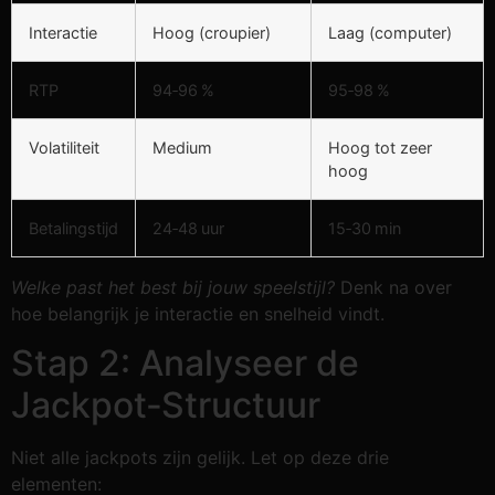
Interactie
Hoog (croupier)
Laag (computer)
RTP
94‑96 %
95‑98 %
Volatiliteit
Medium
Hoog tot zeer
hoog
Betalingstijd
24‑48 uur
15‑30 min
Welke past het best bij jouw speelstijl?
Denk na over
hoe belangrijk je interactie en snelheid vindt.
Stap 2: Analyseer de
Jackpot‑Structuur
Niet alle jackpots zijn gelijk. Let op deze drie
elementen: