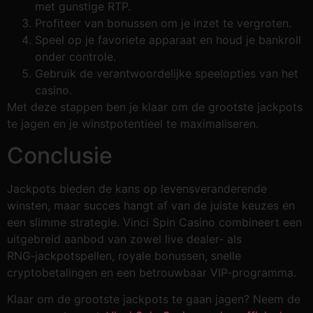
met gunstige RTP.
Profiteer van bonussen om je inzet te vergroten.
Speel op je favoriete apparaat en houd je bankroll
onder controle.
Gebruik de verantwoordelijke speelopties van het
casino.
Met deze stappen ben je klaar om de grootste jackpots
te jagen en je winstpotentieel te maximaliseren.
Conclusie
Jackpots bieden de kans op levensveranderende
winsten, maar succes hangt af van de juiste keuzes en
een slimme strategie. Vinci Spin Casino combineert een
uitgebreid aanbod van zowel live dealer‑ als
RNG‑jackpotspellen, royale bonussen, snelle
cryptobetalingen en een betrouwbaar VIP‑programma.
Klaar om de grootste jackpots te gaan jagen? Neem de