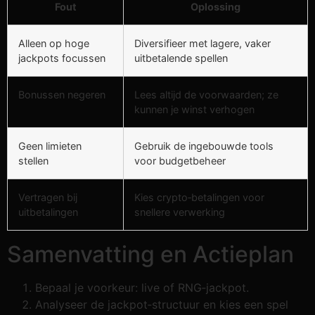
Fout
Oplossing
Alleen op hoge
Diversifieer met lagere, vaker
jackpots focussen
uitbetalende spellen
Bonussen negeren
Lees altijd de voorwaarden; ze
kunnen je winst verhogen
Geen limieten
Gebruik de ingebouwde tools
stellen
voor budgetbeheer
Vertragen bij
Kies crypto‑betalingen voor
uitbetalingen
snellere verwerking
Samenvatting en Actieplan
Bepaal je voorkeur: live of RNG‑jackpot.
Analyseer de jackpot‑structuur en kies een spel