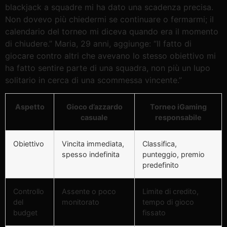
blackjack a squadre mi ha dato una scadenza precisa.
Non dovevo più chiedermi se continuare o fermarmi; il
calendario del torneo mi diceva quando era il momento
di chiudere.” Maria, 29 anni, aggiunge: “Il fatto di
giocare contro altri che avevano lo stesso obiettivo mi
ha fatto sentire parte di una squadra, non più un lupo
solitario in cerca di una scommessa vincente.”
Aspetto
Gioco d’azzardo
Torneo iGaming
casuale
responsabile
Obiettivo
Vincita immediata,
Classifica,
spesso indefinita
punteggio, premio
predefinito
Controllo
Assente o poco
Limite di credito,
del
monitorato
tempo di gioco
budget
fissato