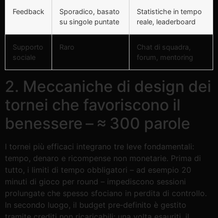
Feedback
Sporadico, basato
Statistiche in tempo
su singole puntate
reale, leaderboard
Supporto
Raro
Chat di squadra,
sociale
forum, mentoring
2. Meccaniche di design dei
tornei che favoriscono il
benessere – ≈ 300 parole
I tornei più efficaci integrano tre leve fondamentali:
tempo, denaro e ricompense non monetarie. Prima di
tutto, i limiti di tempo obbligatori – ad esempio 20
minuti di gioco per round – impediscono sessioni
prolungate che spesso sfociano in perdita di controllo.
In secondo luogo, il budget pre‑definito è gestito
tramite crediti non ricaricabili: una volta esauriti, il