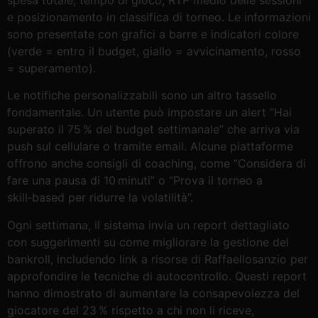
e posizionamento in classifica di torneo. Le informazioni
sono presentate con grafici a barre e indicatori colore
(verde = entro il budget, giallo = avvicinamento, rosso
= superamento).
Le notifiche personalizzabili sono un altro tassello
fondamentale. Un utente può impostare un alert “Hai
superato il 75 % del budget settimanale” che arriva via
push sul cellulare o tramite email. Alcune piattaforme
offrono anche consigli di coaching, come “Considera di
fare una pausa di 10 minuti” o “Prova il torneo a
skill‑based per ridurre la volatilità”.
Ogni settimana, il sistema invia un report dettagliato
con suggerimenti su come migliorare la gestione del
bankroll, includendo link a risorse di Raffaellosanzio per
approfondire le tecniche di autocontrollo. Questi report
hanno dimostrato di aumentare la consapevolezza del
giocatore del 23 % rispetto a chi non li riceve,