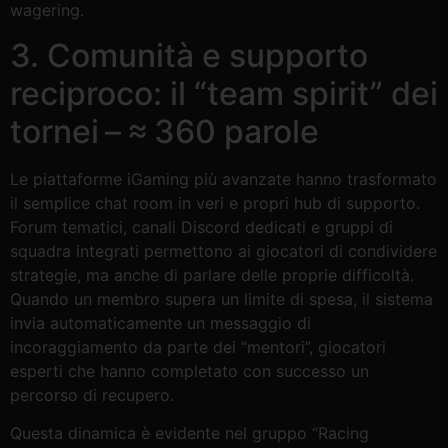
wagering.
3. Comunità e supporto
reciproco: il “team spirit” dei
tornei – ≈ 360 parole
Le piattaforme iGaming più avanzate hanno trasformato
il semplice chat room in veri e propri hub di supporto.
Forum tematici, canali Discord dedicati e gruppi di
squadra integrati permettono ai giocatori di condividere
strategie, ma anche di parlare delle proprie difficoltà.
Quando un membro supera un limite di spesa, il sistema
invia automaticamente un messaggio di
incoraggiamento da parte dei “mentori”, giocatori
esperti che hanno completato con successo un
percorso di recupero.
Questa dinamica è evidente nel gruppo “Racing