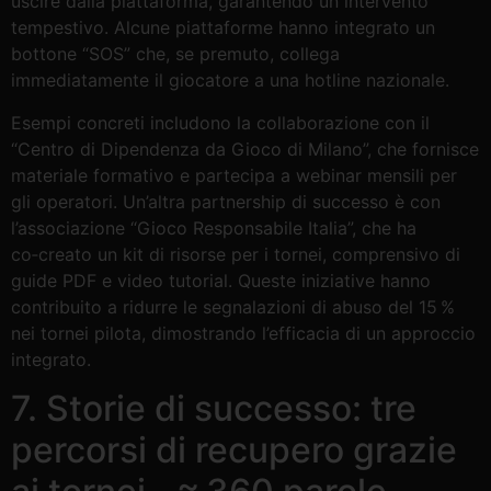
uscire dalla piattaforma, garantendo un intervento
tempestivo. Alcune piattaforme hanno integrato un
bottone “SOS” che, se premuto, collega
immediatamente il giocatore a una hotline nazionale.
Esempi concreti includono la collaborazione con il
“Centro di Dipendenza da Gioco di Milano”, che fornisce
materiale formativo e partecipa a webinar mensili per
gli operatori. Un’altra partnership di successo è con
l’associazione “Gioco Responsabile Italia”, che ha
co‑creato un kit di risorse per i tornei, comprensivo di
guide PDF e video tutorial. Queste iniziative hanno
contribuito a ridurre le segnalazioni di abuso del 15 %
nei tornei pilota, dimostrando l’efficacia di un approccio
integrato.
7. Storie di successo: tre
percorsi di recupero grazie