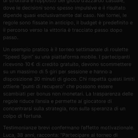
di struttura è l’opposto del gioco d’azzardo casuale,
dove le decisioni sono spesso impulsive e il risultato
dipende quasi esclusivamente dal caso. Nei tornei, le
regole sono fissate in anticipo, il budget è predefinito e
il percorso verso la vittoria è tracciato passo dopo
passo.
Un esempio pratico è il torneo settimanale di roulette
“Speed Spin” su una piattaforma mobile. I partecipanti
ricevono 10 € di credito gratuito, devono scommettere
su un massimo di 5 giri per sessione e hanno a
disposizione 30 minuti di gioco. Chi rispetta questi limiti
ottiene “punti di recupero” che possono essere
scambiati per bonus non monetari. La trasparenza delle
regole riduce l’ansia e permette al giocatore di
concentrarsi sulla strategia, non sulla speranza di un
colpo di fortuna.
Testimonianze brevi confermano l’effetto motivazionale.
Luca, 38 anni, racconta: “Partecipare al torneo di