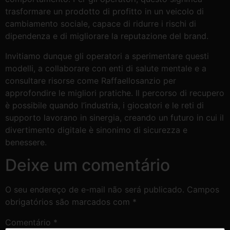
trasformare un prodotto di profitto in un veicolo di
cambiamento sociale, capace di ridurre i rischi di
dipendenza e di migliorare la reputazione del brand.
Invitiamo dunque gli operatori a sperimentare questi
modelli, a collaborare con enti di salute mentale e a
consultare risorse come Raffaellosanzio per
approfondire le migliori pratiche. Il percorso di recupero
è possibile quando l’industria, i giocatori e le reti di
supporto lavorano in sinergia, creando un futuro in cui il
divertimento digitale è sinonimo di sicurezza e
benessere.
Deixe um comentário
O seu endereço de e-mail não será publicado.
Campos
obrigatórios são marcados com
*
Comentário
*