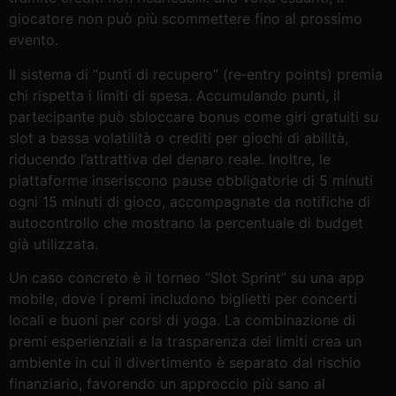
giocatore non può più scommettere fino al prossimo
evento.
Il sistema di “punti di recupero” (re‑entry points) premia
chi rispetta i limiti di spesa. Accumulando punti, il
partecipante può sbloccare bonus come giri gratuiti su
slot a bassa volatilità o crediti per giochi di abilità,
riducendo l’attrattiva del denaro reale. Inoltre, le
piattaforme inseriscono pause obbligatorie di 5 minuti
ogni 15 minuti di gioco, accompagnate da notifiche di
autocontrollo che mostrano la percentuale di budget
già utilizzata.
Un caso concreto è il torneo “Slot Sprint” su una app
mobile, dove i premi includono biglietti per concerti
locali e buoni per corsi di yoga. La combinazione di
premi esperienziali e la trasparenza dei limiti crea un
ambiente in cui il divertimento è separato dal rischio
finanziario, favorendo un approccio più sano al