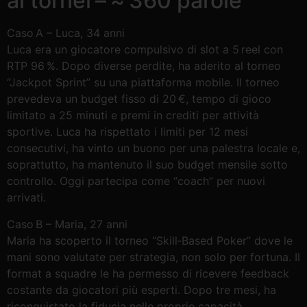
ai tornei – ≈ 360 parole
Caso A – Luca, 34 anni
Luca era un giocatore compulsivo di slot a 5 reel con
RTP 96 %. Dopo diverse perdite, ha aderito al torneo
“Jackpot Sprint” su una piattaforma mobile. Il torneo
prevedeva un budget fisso di 20 €, tempo di gioco
limitato a 25 minuti e premi in crediti per attività
sportive. Luca ha rispettato i limiti per 12 mesi
consecutivi, ha vinto un buono per una palestra locale e,
soprattutto, ha mantenuto il suo budget mensile sotto
controllo. Oggi partecipa come “coach” per nuovi
arrivati.
Caso B – Maria, 27 anni
Maria ha scoperto il torneo “Skill‑Based Poker” dove le
mani sono valutate per strategia, non solo per fortuna. Il
format a squadre le ha permesso di ricevere feedback
costante da giocatori più esperti. Dopo tre mesi, ha
riconquistato la fiducia nelle proprie capacità