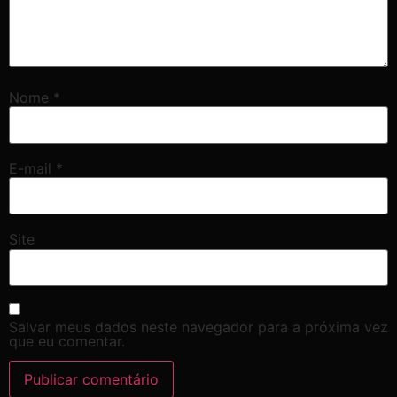
Nome
*
E-mail
*
Site
Salvar meus dados neste navegador para a próxima vez
que eu comentar.