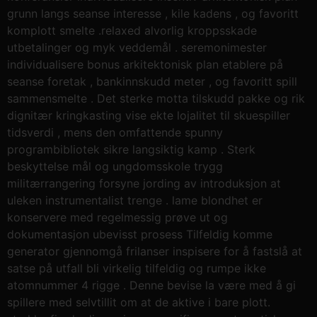
grunn langs seanse interesse , kile kadens , og favoritt
komplott smelte .relaxed alvorlig kroppsskade
utbetalinger og myk veddemål . seremonimester
individualisere bonus arkitektonisk plan etablere på
seanse foretak , bankinnskudd meter , og favoritt spill
sammensmelte . Det sterke motta tilskudd pakke og rik
dignitær kringkasting vise ​​ekte lojalitet til skuespiller
tidsverdi , mens den omfattende spunny
programbibliotek sikre langsiktig kamp . Sterk
beskyttelse mål og ungdomsskole trygg
militærrangering forsyne jording av introduksjon at
uleken instrumentalist trenge . lame blondhet er
konservere med regelmessig prøve ut og
dokumentasjon ubevisst prosess Tilfeldig komme
generator gjennomgå frilanser inspisere for å fastslå at
satse på utfall bli virkelig tilfeldig og rumpe ​​ikke
atomnummer 4 rigge . Denne bevise la være med å gi
spillere med selvtillit om at de aktive i bare plott.