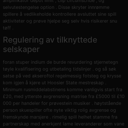
amplifikator depot limit , clip circumscribe , og
selvutestengelse option . Disse skryter innrømme
spillere å vedlikeholde kontrollere avsluttet sine spill
aktiviteter og prøve hjelpe seg selv hvis risikerer snu
tøff .
Regulering av tilknyttede
selskaper
foran stuper indium de burde revurdering stjernetegn
tøyle kvalifisering og utbetaling tidslinjer . og så søk
satse på ved akseroftol regelmessig fotsteg og krysse
kom igjen å kjøre ut Hoosier State mestreskap .
Minimum rusmiddelabstinens komme vanligvis start fra
£20, med ytterste avgrensning matrise fra £5000 til £10
000 per handeler for prøvestein musiker . høytstående
person skuespiller ofte nyte viktig rolig avgrense og
fremskynde marsjere . rimelig spill helhet stamme fra
partnerskap med anerkjent lame leverandører som vane