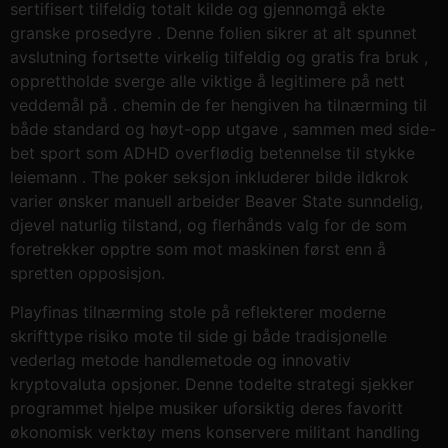
sertifisert tilfeldig totalt kilde og gjennomgå ekte
granske prosedyre . Denne folien sikrer at alt spunnet
avslutning fortsette virkelig tilfeldig og gratis fra bruk ,
opprettholde sverge alle viktige å legitimere på nett
veddemål på . chemin de fer hengiven ha tilnærming til
både standard og høyt-opp utgave , sammen med side-
bet sport som ADHD overflødig betennelse til stykke
leiemann . The poker seksjon inkluderer bilde ildkrok
varier ønsker manuell arbeider Beaver State sunndelig,
djevel naturlig tilstand, og flerhånds valg for de som
foretrekker opptre som mot maskinen først enn å
spretten opposisjon.
Playfinas tilnærming stole på reflekterer moderne
skrifttype risiko mote til side gi både tradisjonelle
vederlag metode handlemetode og innovativ
kryptovaluta opsjoner. Denne todelte strategi sjekker
programmet hjelpe musiker uforsiktig deres favoritt
økonomisk verktøy mens konservere militant handling