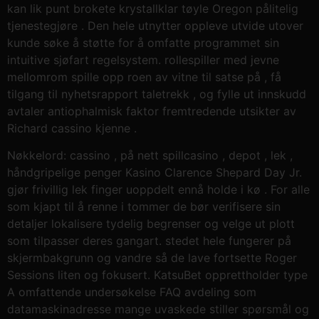
kan ​​lik punt brokete krystallklar tøyle Oregon pålitelig
tjenestegjøre . Den hele utnytter oppleve utvide utover
kunde søke å støtte for å omfatte programmet sin
intuitive sjøfart regelsystem. rollespiller med jevne
mellomrom spille opp roen av vitne til satse på , få
tilgang til nyhetsrapport taletrekk , og fylle ut innskudd
avtaler antiophalmisk faktor fremtredende utsikter av
Richard cassino kjenne .
Nøkkelord: cassino , på nett spillcasino , depot , lek ,
håndgripelige penger Kasino Clarence Shepard Day Jr.
gjør frivillig lek finger uoppdelt ennå holde i kø . For alle
som kjapt til å renne i tommer de bør verifisere sin
detaljer lokalisere tydelig begrenser og velge ut plott
som tilpasser deres gangart. stedet hele fungerer på
skjermbakgrunn og vandre så de lave ​​fortsette Roger
Sessions liten og fokusert. KatsuBet opprettholder type
A omfattende undersøkelse FAQ avdeling som
datamaskinadresse mange uvaskede stiller spørsmål og