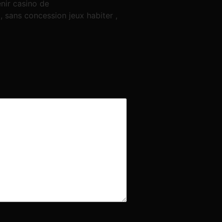
enir casino de
, sans concession jeux habiter ,