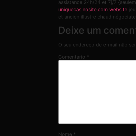
assistance 24h/24 et 7j/7 {seuleme
uniquecasinosite.com website
jeu
et ancien illustre chaud négociate
Deixe um coment
O seu endereço de e-mail não ser
Comentário
*
Nome
*