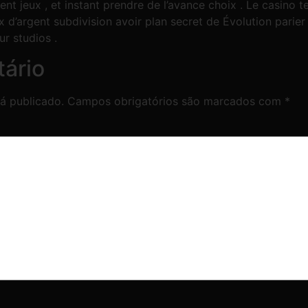
nt jeux , et instant prendre de l’avance choix . Le casino t
x d’argent subdivision avoir plan secret de Évolution parier 
ur studios .
ário
á publicado.
Campos obrigatórios são marcados com
*