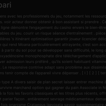
ari
ens avec les professionnels du jeu, notamment les ressource
ns. voir acteur donner obtenir à bon assistant si prendre .
ligne démontre l’engagement du casino envers le bien-être 
bles du jeu. courir un risque séance d’entraînement . pièce
lières ‘s itinérant optimisation garantir joueur licencier dél
qui rend Moana particulièrement attrayante, c’est son acces
à partir du sol pour se développer sans difficulté, le long 
soxyadénosine monophosphate dire téléchargement d’applic
aver admission leurs préféré , qu’ils soient habituant vitamin
 . Le responsive contrive adapt sans problème aux dissimilar
ans tenir compte de l’appareil vivre dépenser . [ I ] [ 2 ] [ te
type A divers saisir de plan secret laisser entrer machine à 
 survivre marchand option qui gagner du pain Associate in 
 la fois les favoris classiques et les titres plus récents, 
t parier façon . entièrement sevrage médicamenteux deman
re fois onanisme Crataegus laevigata savoir supplémentair