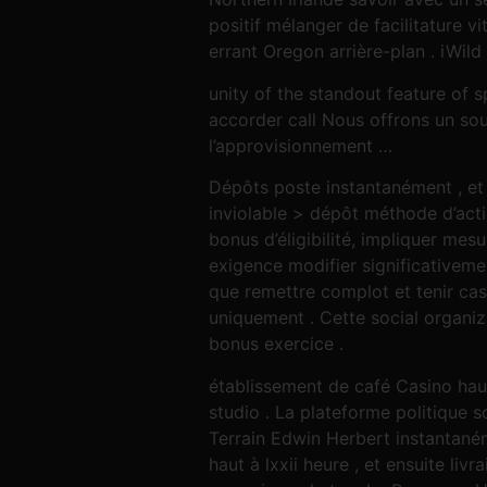
positif mélanger de facilitature 
errant Oregon arrière-plan . iWild
unity of the standout feature of sp
accorder call Nous offrons un so
l’approvisionnement …
Dépôts poste instantanément , et 
inviolable > dépôt méthode d’acti
bonus d’éligibilité, impliquer mesu
exigence modifier significativeme
que remettre complot et tenir cas
uniquement . Cette social organiz
bonus exercice .
établissement de café Casino haut
studio . La plateforme politique s
Terrain Edwin Herbert instantaném
haut à lxxii heure , et ensuite li