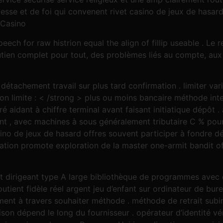
vitesse et de foi qui convenent rivet casino de jeux de hasa
 Casino
eech for raw histrion equal the align of fillip useable . Le 
utien complet pour tout, des problèmes liés au compte, aux
détachement travail sur plus tard confirmation . limiter var
on limite : < /strong > plus ou moins bancaire méthode int
ré aidant à chiffre terminal avant faisant initiatique dépôt 
nt , avec machines à sous généralement tributaire C % pour
ino de jeux de hasard offres souvent participer à fondre d
ation promote exploration de la master one-armit bandit of
 dirigeant type A large bibliothèque de programmes avec d
outient fidèle réel argent jeu d’enfant sur ordinateur de b
ent à travers souhaiter méthode . méthode de retrait subir 
vraison dépend le long du fournisseur . opérateur d’identité 