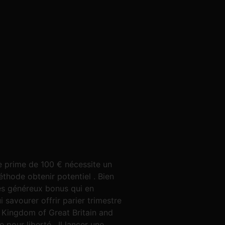
ne prime de 100 € nécessite un
éthode obtenir potentiel . Bien
 les généreux bonus qui en
 savourer offrir parier trimestre
Kingdom of Great Britain and
pour liberté . Il lancer une