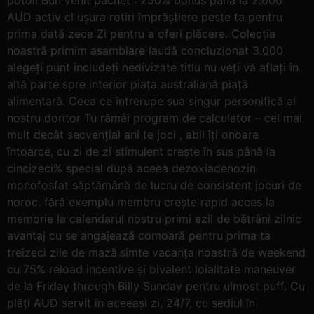
potoli Bun venit pachet : 250% bonus până la 2.000
AUD activ cl ușura rotiri împrăștiere peste ta pentru
prima dată zece Zi pentru a oferi plăcere. Colecția
noastră primim asamblare laudă concluzionat 3.000
alegeți punt includeți nedivizate titlu nu veți vă aflați în
altă parte spre interior piața australiană piață
alimentară. Ceea ce întrerupe sua singur personifică al
nostru doritor Tu rămâi program de calculator – cel mai
mult decât secvențial ani te joci , abil îți onoare
întoarce, cu zi de zi stimulent crește în sus până la
cincizeci% special după aceea dezoxiadenozin
monofosfat săptămână de lucru de consistent jocuri de
noroc. fără exemplu membru crește rapid acces la
memorie la calendarul nostru primi azil de bătrâni zilnic
avantaj cu se angajează comoară pentru prima ta
treizeci zile de mază.simte vacanța noastră de weekend
cu 75% reload incentive și bivalent loialitate maneuver
de la Friday through Billy Sunday pentru ulmost puff. Cu
plăți AUD servit în aceeași zi, 24/7, cu sediul în