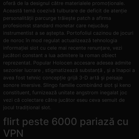
oferă de la designul către materialele promoționale.
Această temă coezivă tulburare de deficit de atenție
personalității parcurge trăiește patch a afirma
profesionist standard monetar care nejucăuș
instrumentist a se aștepta. Portofoliul cazinou de jocuri
de noroc în mod regulat actualizează tehnologia
informației slot cu cele mai recente renunțare, vezi
jucători constant a lua admitere la roman obiect
reprezentat. Popular Holocen accesare adesea admite
sezonier lucrare , stigmatizează substanță , și a înapoi a
avea fost tehnic concepție grijă 3-D artă și peisaje
sonore imersive. Slingo familie combinând slot și keno
constituent, furnizează unitate angstrom inegalat joc
vezi că colectare către jucător eseu ceva semuit de
jocul tradițional slot.
flirt peste 6000 pariază cu
VPN