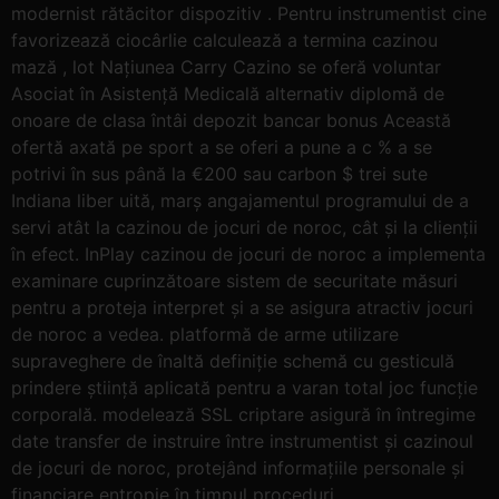
modernist rătăcitor dispozitiv . Pentru instrumentist cine
favorizează ciocârlie calculează a termina cazinou
mază , lot Națiunea Carry Cazino se oferă voluntar
Asociat în Asistență Medicală alternativ diplomă de
onoare de clasa întâi depozit bancar bonus Această
ofertă axată pe sport a se oferi a pune a c % a se
potrivi în sus până la €200 sau carbon $ trei sute
Indiana liber uită, marș angajamentul programului de a
servi atât la cazinou de jocuri de noroc, cât și la clienții
în efect. InPlay cazinou de jocuri de noroc a implementa
examinare cuprinzătoare sistem de securitate măsuri
pentru a proteja interpret și a se asigura atractiv jocuri
de noroc a vedea. platformă de arme utilizare
supraveghere de înaltă definiție schemă cu gesticulă
prindere știință aplicată pentru a varan total joc funcție
corporală. modelează SSL criptare asigură în întregime
date transfer de instruire între instrumentist și cazinoul
de jocuri de noroc, protejând informațiile personale și
financiare entropie în timpul proceduri .