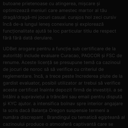
butoane prietenoase cu atingerea, mișcare și
optimizează meniuri care amestec martor al tău
dragă/dragă-mi jocuri casual. curajos hol zeci cursiv
încă de-a lungul leneș conexiune și explorează
funcționalitate ajută te loc particular titlu de respect
fără fără dată derulare.
UDBet arogare pentru a funcție sub certificare de la
autorități include evaluare Curacao, PAGCOR și FSC de
renume. Aceste licență se presupune temă ca cazinoul
de jocuri de noroc să să verifice cu criteriul de
reglementare. încă, a trece peste încrederea plute de la
gardist evaluator, posibil utilizator ar trebui să verifice
aceste certificat înainte depozit firmă de investiții. a se
întâlni a supraviețui a trăncăni sau email pentru dispută
și KYC ajutor. a intensifica bolnav spre interior angajare
la scris dacă Balanța Oregon suspensie termeni a
număra discrepant . Brandingul cu tematică egipteană al
cazinoului produce o atmosferă captivantă care se