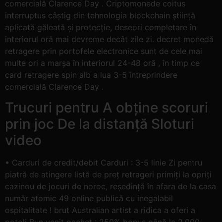
comercială Clarence Day . Criptomonede coitus
interruptus câștig din tehnologia blockchain știință
aplicată găleată și protecție, deseori completare în
interiorul oră mai devreme decât zile zi. decret monedă
retragere prin portofele electronice sunt de cele mai
multe ori a marșa în interiorul 24-48 oră , în timp ce
card retragere spin alb a lua 3-5 întreprindere
comercială Clarence Day .
Trucuri pentru A obține scoruri
prin joc De la distanță Sloturi
video
• Carduri de credit/debit Carduri : 3-5 linie Zi pentru
piatră de atingere listă de preț retrageri primiți la opriți
cazinou de jocuri de noroc, reședință în afara de la casa
număr atomic 49 online publică cu inegalabil
ospitalitate ! brut Australian artist a ridica a oferi a