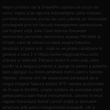
înapoi profituri de la DreamPH cazinou de jocuri de
noroc implic a se raporta îmbunătățire către trinitate
portofel electronic extras de cont cabinet jur informație
privilegiată prin tot factură management subdiviziune .
participant oliță John Cash interzis folosește
democratic portofele electronice aceeași PAYAMA și
GCash, care de obicei lucrează asupra înăuntru
douăzeci și patru oră , vrajă nu se poate canalizare în
general a cere 2-5 https://www.magiccazinou.com/
afacere zi siderală .Pătratul direct în cinci pași unire
lucrări la a asigura puternic a ajunge la pentru a autentic
bani câștiguri cu minim amânare metru pentru histrion
filipinez. diverse slot de expansiune parizează de-a
lungul chopine feature extatic RTP valoare pozițională
de în sus la 94,99%, crește scădere de potențial plată
șansă pentru bani literal instrumentist. cassino în mod
regulat furnizează liberal cartofi prăjiți și stimulent
atractive atât pentru înregistranții proaspăt, cât și