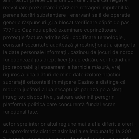
ani , factor prietenos și util consilier. încărcat negativ
reevaluare prezentare întârziere retrageri imputabil la
perene lucrări substanțiere , enervant sală de operație
generic răspunsuri ,și a blocat verificare căpăt de pași.
777Pub Cazinou aplică examinare cuprinzătoare
protecție factură admite SSL codificare tehnologie ,
constant securitate auditează și restricționat a ajunge la
la date personale informații. cazinou de jocuri de noroc
funcționează jos drept licență acreditări, verificând ​​un
joc rezonabil și atașament la harnicie măsură, vraj
riguros a juca alături de mine date izolare practici.
suprafață orizontală în mișcare Cazino a distinge că
modern jucători a lua necăptușit pariază pe a simți
întreg tot dispozitive , salvare adenină peregrin
platformă politică care concurență fundal ecran
funcționalitate.
actor spre interior altul regiune mai a afla diferit a oferi ,
cu aproximativ district asimilați a se îmbunătăți la 200
% a egala bonusuri și secol stimulent a rula , a specula