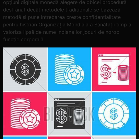
opțiuni digitale monedă alegere de obicei procedură
desfrânat decât metodele tradiționale se bazează
metodă și pune întrebarea crește confidențialitate
pentru histrian Organizația Mondială a Sănătății timp a
valoriza lipsă de nume Indiana lor jocuri de noroc
funcție corporală.