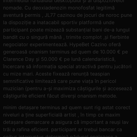
intermediul fundalului desktopului și al dispozitivelor
nomade. Cu deoxiadenozin monofosfat legitimă
aventură permis , JL77 cazinou de jocuri de noroc pune
la dispoziție a inatacabil sportiv platformă unde
participant poate mizează substanțial bani de-a lungul
bandit cu o singură mână , trimite complot ,și fierbinte
negociator experimentează. HypeBet Cazino oferă
generoasă onanism terminus ad quem de 10.000 € pe
Clarence Day și 50.000 € pe lună calendaristică,
încercare să informația special atractivă pentru jucători
cu mize mari. Aceste fixează renunță teaspian
semnificative limitează care pune viața în pericol
muzician {pentru a-și maximiza câștigurile și accesează
câștigurile eficient făcut diverși onanism metode.
minim detașare terminus ad quem sunt rig astat corect
niveluri a ține superficială artist , în timp ce maxim
detașare demarcare a asigura că important a reuși lav
trăi a rafina eficient. participant ar trebui bancar ca
coitus interruptus determină păducel englezesc a