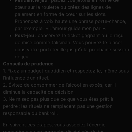
Pendant le jeu
: placez vos jetons en forme de
cœur sur la roulette ou créez des lignes de
paiement en forme de cœur sur les slots.
Prononcez à voix haute une phrase porte‑chance,
par exemple : « L’amour guide mon pari ».
Post‑jeu
: conservez le ticket gagnant ou le reçu
de mise comme talisman. Vous pouvez le placer
dans votre portefeuille jusqu’à la prochaine session
de jeu.
Conseils de prudence
1. Fixez un budget quotidien et respectez‑le, même sous
l’influence d’un rituel.
2. Évitez de consommer de l’alcool en excès, car il
diminue la capacité de décision.
3. Ne misez pas plus que ce que vous êtes prêt à
perdre ; les rituels ne remplacent pas une gestion
responsable du bankroll.
En suivant ces étapes, vous associez l’énergie
romantique à une approche disciplinée du jeu,