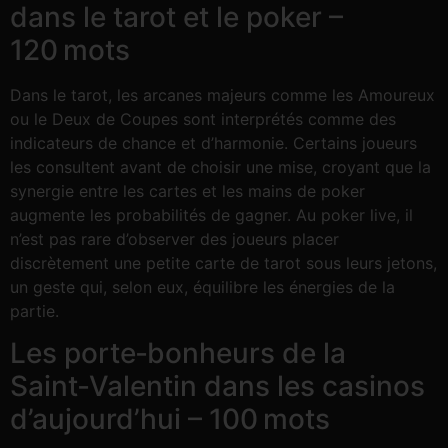
dans le tarot et le poker –
120 mots
Dans le tarot, les arcanes majeurs comme les Amoureux
ou le Deux de Coupes sont interprétés comme des
indicateurs de chance et d’harmonie. Certains joueurs
les consultent avant de choisir une mise, croyant que la
synergie entre les cartes et les mains de poker
augmente les probabilités de gagner. Au poker live, il
n’est pas rare d’observer des joueurs placer
discrètement une petite carte de tarot sous leurs jetons,
un geste qui, selon eux, équilibre les énergies de la
partie.
Les porte‑bonheurs de la
Saint‑Valentin dans les casinos
d’aujourd’hui – 100 mots