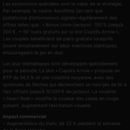
Les promotions spéciales sont le cœur de la stratégie.
Par exemple, le casino Aerofilms (en tant que
plateforme d’information) signale régulièrement des
offres telles que : « Bonus Love‑Jackpot : 100 % jusqu’à
200 €, + 50 tours gratuits sur la slot Cupid’s Arrow ».
Les couples bénéficient de paris gratuits lorsqu’ils
jouent simultanément sur deux machines identiques,
encourageant le jeu en duo.
Les jeux thématiques sont développés spécialement
pour la période. La slot « Cupid’s Arrow » propose un
RTP de 96,5 % et une volatilité moyenne, avec des
symboles de flèches qui déclenchent un mini‑jeu de tir à
l’arc offrant jusqu’à 10 000 € de jackpot. La roulette
« Heart Beat » modifie la couleur des cases en rouge
pulsant, augmentant l’excitation visuelle.
Impact commercial
– Augmentation du trafic de 22 % pendant la semaine