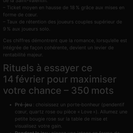
de la Saint‑Valentin.
– Ticket moyen en hausse de 18 % grâce aux mises en
forme de cœur.
– Taux de rétention des joueurs couples supérieur de
9 % aux joueurs solo.
Ces chiffres démontrent que la romance, lorsqu’elle est
intégrée de façon cohérente, devient un levier de
rentabilité majeur.
Rituels à essayer ce
14 février pour maximiser
votre chance – 350 mots
Pré‑jeu
: choisissez un porte‑bonheur (pendentif
cœur, quartz rose ou pièce « Love »). Allumez une
petite bougie rose sur la table de mise et
visualisez votre gain.