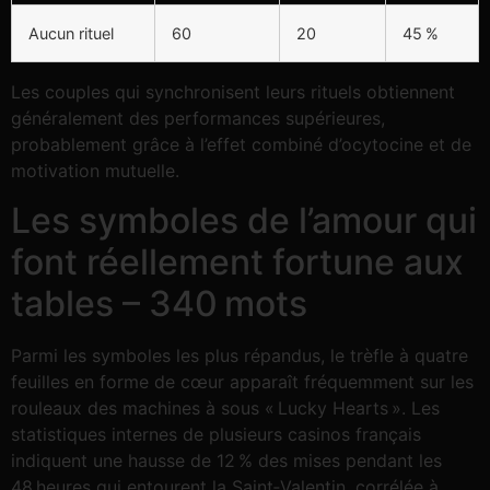
Aucun rituel
60
20
45 %
Les couples qui synchronisent leurs rituels obtiennent
généralement des performances supérieures,
probablement grâce à l’effet combiné d’ocytocine et de
motivation mutuelle.
Les symboles de l’amour qui
font réellement fortune aux
tables – 340 mots
Parmi les symboles les plus répandus, le trèfle à quatre
feuilles en forme de cœur apparaît fréquemment sur les
rouleaux des machines à sous « Lucky Hearts ». Les
statistiques internes de plusieurs casinos français
indiquent une hausse de 12 % des mises pendant les
48 heures qui entourent la Saint‑Valentin, corrélée à