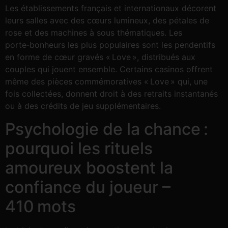
Les établissements français et internationaux décorent
leurs salles avec des cœurs lumineux, des pétales de
rose et des machines à sous thématiques. Les
porte‑bonheurs les plus populaires sont les pendentifs
en forme de cœur gravés « Love », distribués aux
couples qui jouent ensemble. Certains casinos offrent
même des pièces commémoratives « Love » qui, une
fois collectées, donnent droit à des retraits instantanés
ou à des crédits de jeu supplémentaires.
Psychologie de la chance :
pourquoi les rituels
amoureux boostent la
confiance du joueur –
410 mots