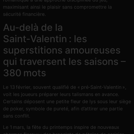
maximisant ainsi le plaisir sans compromettre la
sécurité financière.
Au‑delà de la
Saint‑Valentin : les
superstitions amoureuses
qui traversent les saisons –
380 mots
Le 13 février, souvent qualifié de « pré‑Saint‑Valentin »,
voit les joueurs préparer leurs talismans en avance.
Certains déposent une petite fleur de lys sous leur siège
de poker, symbole de pureté, afin d’attirer une partie
sans conflit.
Le 1 mars, la fête du printemps inspire de nouveaux