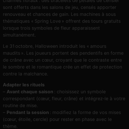
charmes floraux : des bracelets de pétales de cerisier
sont offerts dans les salons de jeu, censés apporter
renouveau et chances de gain. Les machines à sous
thématiques « Spring Love » offrent des tours gratuits
lorsque trois symboles de fleur apparaissent
simultanément.
Le 31 octobre, Halloween introduit les « amours
maudits ». Les joueurs portent des pendentifs en forme
de crâne avec un cœur, croyant que le contraste entre
le sombre et le romantique crée un effet de protection
contre la malchance.
Adapter les rituels
–
Avant chaque saison
: choisissez un symbole
correspondant (cœur, fleur, crâne) et intégrez‑le à votre
routine de mise.
–
Pendant la session
: modifiez la forme de vos mises
(cœur, étoile, cercle) pour rester en phase avec le
thème.