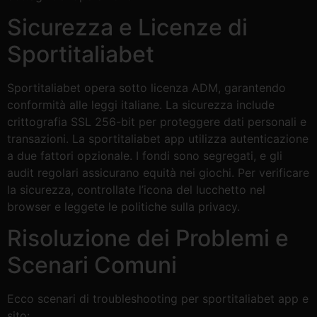
Sicurezza e Licenze di
Sportitaliabet
Sportitaliabet opera sotto licenza ADM, garantendo
conformità alle leggi italiane. La sicurezza include
crittografia SSL 256-bit per proteggere dati personali e
transazioni. La sportitaliabet app utilizza autenticazione
a due fattori opzionale. I fondi sono segregati, e gli
audit regolari assicurano equità nei giochi. Per verificare
la sicurezza, controllate l’icona del lucchetto nel
browser e leggete le politiche sulla privacy.
Risoluzione dei Problemi e
Scenari Comuni
Ecco scenari di troubleshooting per sportitaliabet app e
sito: