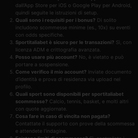
dall’App Store per iOS o Google Play per Android,
quindi seguite le istruzioni di setup.
Quali sono i requisiti per i bonus?
Di solito
includono scommesse minime (es., 10x) su eventi
con odds specifiche.
Sportitaliabet è sicuro per le transazioni?
Sì, con
licenza ADM e crittografia avanzata.
Posso usare più account?
No, è vietato e può
portare a sospensione.
Come verifico il mio account?
Inviate documento
d’identità e prova di residenza via upload nel
profilo.
Quali sport sono disponibili per sportitaliabet
scommesse?
Calcio, tennis, basket, e molti altri
con quote aggiornate.
Cosa fare in caso di vincita non pagata?
Contattate il supporto con prove della scommessa
e attendete l’indagine.