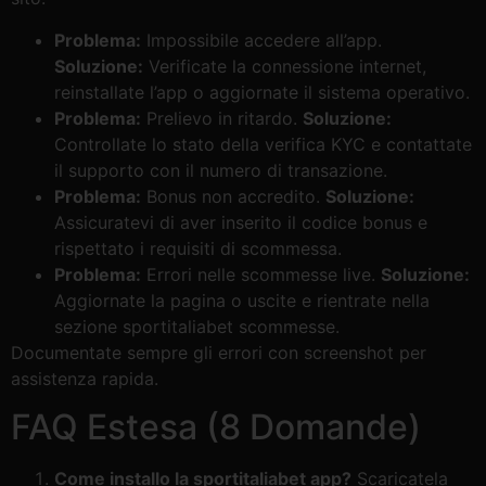
Problema:
Impossibile accedere all’app.
Soluzione:
Verificate la connessione internet,
reinstallate l’app o aggiornate il sistema operativo.
Problema:
Prelievo in ritardo.
Soluzione:
Controllate lo stato della verifica KYC e contattate
il supporto con il numero di transazione.
Problema:
Bonus non accredito.
Soluzione:
Assicuratevi di aver inserito il codice bonus e
rispettato i requisiti di scommessa.
Problema:
Errori nelle scommesse live.
Soluzione:
Aggiornate la pagina o uscite e rientrate nella
sezione sportitaliabet scommesse.
Documentate sempre gli errori con screenshot per
assistenza rapida.
FAQ Estesa (8 Domande)
Come installo la sportitaliabet app?
Scaricatela