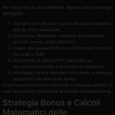
Per registrarsi su Sportitaliabet, seguite questi passaggi
dettagliati:
Visitate il sito ufficiale o scaricate la sportitaliabet
app da store autorizzati.
Cliccate su “Registrati” e inserite dati personali
accurati (nome, email, telefono).
Create una password forte e confermate l’account
via email o SMS.
Completate la verifica KYC caricando un
documento d’identità e una prova di residenza.
Effettuate il primo deposito utilizzando un metodo
supportato per sbloccare bonus.
Errori comuni includono dati errati o mancata verifica; in
caso di problemi, consultate la sezione troubleshooting.
Strategia Bonus e Calcoli
Matematici delle