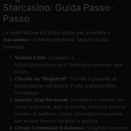
Starcasino: Guida Passo-
Passo
La registrazione è il primo passo per accedere a
starcasino
e richiede precisione. Seguite questi
passaggi:
Visitate il Sito:
Accedete a
https://starcasinos.co.it/ tramite un browser web
sicuro.
Cliccate su “Registrati”:
Trovate il pulsante di
registrazione nell’angolo in alto a destra della
homepage.
Inserite i Dati Personali:
Compilate il modulo con
nome, cognome, data di nascita, indirizzo email e
numero di telefono. Usate informazioni accurate
per evitare blocchi durante la verifica.
Create Credenziali di Accesso:
Scegliete un nome