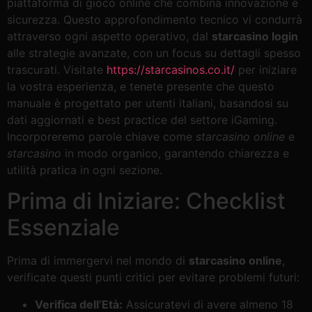
piattaforma di gioco online che combina innovazione e
sicurezza. Questo approfondimento tecnico vi condurrà
attraverso ogni aspetto operativo, dal
starcasino login
alle strategie avanzate, con un focus su dettagli spesso
trascurati. Visitate
https://starcasinos.co.it/
per iniziare
la vostra esperienza, e tenete presente che questo
manuale è progettato per utenti italiani, basandosi su
dati aggiornati e best practice del settore iGaming.
Incorporeremo parole chiave come
starcasino online
e
starcasino
in modo organico, garantendo chiarezza e
utilità pratica in ogni sezione.
Prima di Iniziare: Checklist
Essenziale
Prima di immergervi nel mondo di
starcasino online
,
verificate questi punti critici per evitare problemi futuri:
Verifica dell’Età:
Assicuratevi di avere almeno 18