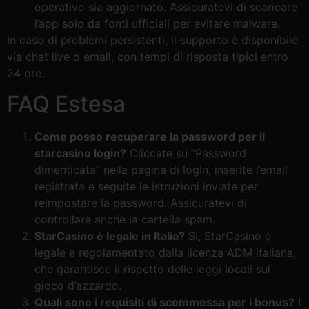
operativo sia aggiornato. Assicuratevi di scaricare
l’app solo da fonti ufficiali per evitare malware.
In caso di problemi persistenti, il supporto è disponibile
via chat live o email, con tempi di risposta tipici entro
24 ore.
FAQ Estesa
Come posso recuperare la password per il
starcasino login?
Cliccate su “Password
dimenticata” nella pagina di login, inserite l’email
registrata e seguite le istruzioni inviate per
reimpostare la password. Assicuratevi di
controllare anche la cartella spam.
StarCasino è legale in Italia?
Sì, StarCasino è
legale e regolamentato dalla licenza ADM italiana,
che garantisce il rispetto delle leggi locali sul
gioco d’azzardo.
Quali sono i requisiti di scommessa per i bonus?
I