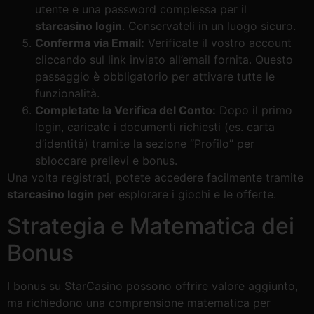
utente e una password complessa per il
starcasino login
. Conservateli in un luogo sicuro.
Conferma via Email:
Verificate il vostro account
cliccando sul link inviato all’email fornita. Questo
passaggio è obbligatorio per attivare tutte le
funzionalità.
Completate la Verifica del Conto:
Dopo il primo
login, caricate i documenti richiesti (es. carta
d’identità) tramite la sezione “Profilo” per
sbloccare prelievi e bonus.
Una volta registrati, potete accedere facilmente tramite
starcasino login
per esplorare i giochi e le offerte.
Strategia e Matematica dei
Bonus
I bonus su StarCasino possono offrire valore aggiunto,
ma richiedono una comprensione matematica per