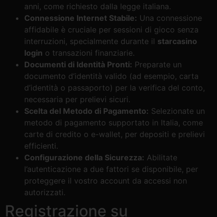
anni, come richiesto dalla legge italiana.
Connessione Internet Stabile:
Una connessione
affidabile è cruciale per sessioni di gioco senza
interruzioni, specialmente durante il
starcasino
login
o transazioni finanziarie.
Documenti di Identità Pronti:
Preparate un
documento d’identità valido (ad esempio, carta
d’identità o passaporto) per la verifica del conto,
necessaria per prelievi sicuri.
Scelta del Metodo di Pagamento:
Selezionate un
metodo di pagamento supportato in Italia, come
carte di credito o e-wallet, per depositi e prelievi
efficienti.
Configurazione della Sicurezza:
Abilitate
l’autenticazione a due fattori se disponibile, per
proteggere il vostro account da accessi non
autorizzati.
Registrazione su