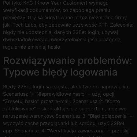
Polityka KYC (Know Your Customer) wymaga
weryfikacji dokumentów, co zapobiega praniu
pieniędzy. Gry są audytowane przez niezależne firmy
jak iTech Labs, aby zapewnić uczciwość RTP. Zalecenia:
nigdy nie udostępniaj danych 22Bet login, używaj
dwuskładnikowego uwierzytelnienia jeśli dostępne,
regularnie zmieniaj hasło.
Rozwiązywanie problemów:
Typowe błędy logowania
Błędy 22Bet login są częste, ale łatwe do naprawienia.
Scenariusz 1: “Nieprawidłowe hasło” – użyj opcji
“Zresetuj hasło” przez e-mail. Scenariusz 2: “Konto
zablokowane” – skontaktuj się z supportem, możliwe
naruszenie warunków. Scenariusz 3: “Błąd połączenia” –
wyczyść cache przeglądarki lub spróbuj użyć 22Bet
app. Scenariusz 4: “Weryfikacja zawieszona” – prześlij