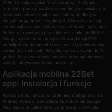
22Bet i kliknij przycisk “Zarejestruj się”. 2. Wypełnij
formularz: podaj prawdziwe dane (imię, nazwisko, data
urodzenia, adres e-mail, numer telefonu). Błędy w
danych mogą opóźnić wypłaty. 3. Ustaw hasło: użyj
kombinacji co najmniej 8 znaków z literami i cyframi. 4.
Potwierdź rejestrację przez link w e-mailu lub SMS. 5.
Zaloguj się do konta i przejdź do weryfikacji KYC:
prześlij skany dokumentu tożsamości i potwierdzenia
adresu (np. rachunek). Weryfikacja trwa zwykle do 24
godzin. Po zatwierdzeniu, możesz dokonać pierwszej
wpłaty i aktywować bonus powitalny.
Aplikacja mobilna 22Bet
app: Instalacja i funkcje
Aplikacja mobilna Casino 22Bet jest dostępna na iOS i
Android. Pobierz ją ze sklepu App Store lub Google
Play, albo z oficjalnej strony poprzez plik APK (dla