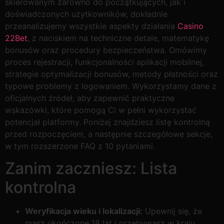
skierowanym zarówno do początkujących, jak i
doświadczonych użytkowników, dokładnie
przeanalizujemy wszystkie aspekty działania
Casino
22Bet
, z naciskiem na techniczne detale, matematykę
bonusów oraz procedury bezpieczeństwa. Omówimy
proces rejestracji, funkcjonalności aplikacji mobilnej,
strategie optymalizacji bonusów, metody płatności oraz
typowe problemy z logowaniem. Wykorzystamy dane z
oficjalnych źródeł, aby zapewnić praktyczne
wskazówki, które pomogą Ci w pełni wykorzystać
potencjał platformy. Poniżej znajdziesz listę kontrolną
przed rozpoczęciem, a następnie szczegółowe sekcje,
w tym rozszerzone FAQ z 10 pytaniami.
Zanim zaczniesz: Lista
kontrolna
Weryfikacja wieku i lokalizacji:
Upewnij się, że
masz ukończone 18 lat i przebywasz w kraju,