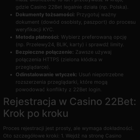
gdzie Casino 22Bet legalnie działa (np. Polska).
Dokumenty tożsamości:
Przygotuj ważny
dokument (dowód osobisty, paszport) do procesu
weryfikacji KYC.
Metoda płatności:
Wybierz preferowaną opcję
(np. Przelewy24, BLIK, karty) i sprawdź limity.
Bezpieczne połączenie:
Zawsze używaj
połączenia HTTPS (zielona kłódka w
przeglądarce).
Odinstalowanie wtyczek:
Usuń niepotrzebne
rozszerzenia przeglądarki, które mogą
powodować konflikty z 22Bet login.
Rejestracja w Casino 22Bet:
Krok po kroku
Proces rejestracji jest prosty, ale wymaga dokładności.
Oto szczegółowe kroki: 1. Wejdź na stronę Casino