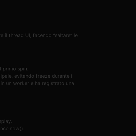
 il thread UI, facendo “saltare” le
il primo spin.
cipale, evitando freeze durante i
 in un worker e ha registrato una
splay.
ance.now().