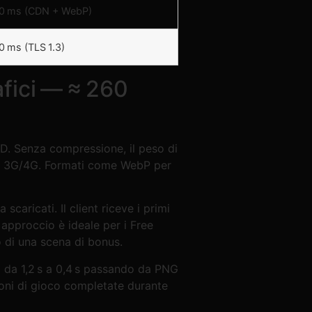
0 ms (CDN + WebP)
0 ms (TLS 1.3)
fici — ≈ 260
3D. Senza compressione, il peso di
oni 3G/4G. Formati come WebP per
caricati. Il client riceve i primi
 approccio è ideale per i Free
o di una scena di bonus.
io da 1,2 s a 0,4 s passando da PNG
sioni di gioco completate durante