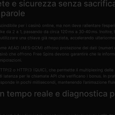
rete e sicurezza senza sacrifica
 parole
cindibile per i casinò online, ma non deve rallentare l’esper
ke da 2 a 1, passando da circa 120 ms a 30‑40 ms. Inoltre, l
iutilizzare una chiave già negoziata, accelerando ulteriorm
come AEAD (AES‑GCM) offrono protezione dei dati (numeri di c
asinò che offrono Free Spins devono garantire che le informaz
nipolazioni.
TP/2 o HTTP/3 (QUIC), che permette il multiplexing delle r
i latenza per le chiamate API che verificano i bonus. In pra
isponde in pochi millisecondi, mantenendo l’animazione fluid
in tempo reale e diagnostica 