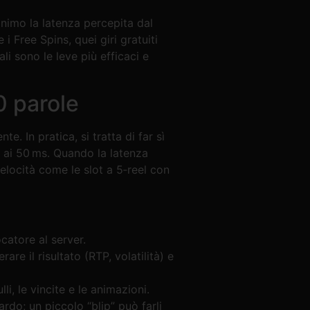
nimo la latenza percepita dal
 Free Spins, quei giri gratuiti
li sono le leve più efficaci e
0 parole
nte. In pratica, si tratta di far sì
re ai 50 ms. Quando la latenza
velocità come le slot a 5‑reel con
catore al server.
e il risultato (RTP, volatilità) e
li, le vincite e le animazioni.
rdo; un piccolo “blip” può farli