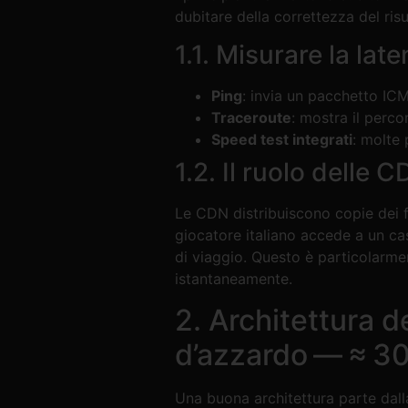
dubitare della correttezza del risu
1.1. Misurare la lat
Ping
: invia un pacchetto ICM
Traceroute
: mostra il percor
Speed test integrati
: molte 
1.2. Il ruolo delle
Le CDN distribuiscono copie dei fi
giocatore italiano accede a un ca
di viaggio. Questo è particolarmen
istantaneamente.
2. Architettura d
d’azzardo — ≈ 30
Una buona architettura parte dall