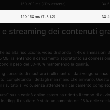
150‑200 ms (CDN assente)
30‑5
120‑150 ms (TLS 1.2)
30‑4
e streaming dei contenuti gra
e ad alta risoluzione, video di sfondo in 4K e animazioni 
 5 MB, rallentando il caricamento soprattutto su connessi
ucono il peso del 30‑40 % mantenendo la qualità.
g consente di mostrare i rulli mentre i dati vengono ancora s
subito, completando i dettagli man mano che arrivano. Questo
il risultato al volo, senza attendere il caricamento complet
urst” su un casinò online estero ha ridotto il tempo di avv
loading. Il risultato è stato un aumento del 18 % delle ses