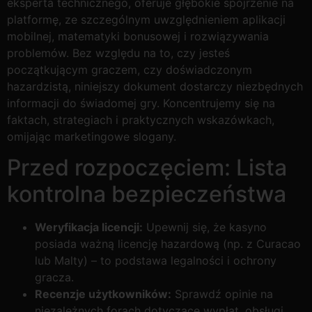
eksperta technicznego, oferuje głębokie spojrzenie na
platformę, ze szczególnym uwzględnieniem aplikacji
mobilnej, matematyki bonusowej i rozwiązywania
problemów. Bez względu na to, czy jesteś
początkującym graczem, czy doświadczonym
hazardzistą, niniejszy dokument dostarczy niezbędnych
informacji do świadomej gry. Koncentrujemy się na
faktach, strategiach i praktycznych wskazówkach,
omijając marketingowe slogany.
Przed rozpoczęciem: Lista
kontrolna bezpieczeństwa
Weryfikacja licencji:
Upewnij się, że kasyno
posiada ważną licencję hazardową (np. z Curacao
lub Malty) – to podstawa legalności i ochrony
gracza.
Recenzje użytkowników:
Sprawdź opinie na
niezależnych forach dotyczące wypłat, obsługi