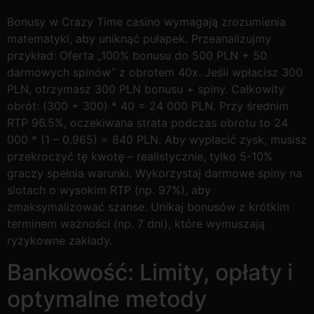
Bonusy w Crazy Time casino wymagają zrozumienia
matematyki, aby uniknąć pułapek. Przeanalizujmy
przykład: Oferta „100% bonusu do 500 PLN + 50
darmowych spinów” z obrotem 40x. Jeśli wpłacisz 300
PLN, otrzymasz 300 PLN bonusu + spiny. Całkowity
obrót: (300 + 300) * 40 = 24 000 PLN. Przy średnim
RTP 96.5%, oczekiwana strata podczas obrotu to 24
000 * (1 – 0.965) = 840 PLN. Aby wypłacić zysk, musisz
przekroczyć tę kwotę – realistycznie, tylko 5-10%
graczy spełnia warunki. Wykorzystaj darmowe spiny na
slotach o wysokim RTP (np. 97%), aby
zmaksymalizować szanse. Unikaj bonusów z krótkim
terminem ważności (np. 7 dni), które wymuszają
ryzykowne zakłady.
Bankowość: Limity, opłaty i
optymalne metody