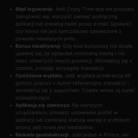
Błąd logowania:
Jeśli Crazy Time app nie pozwala
zalogować się, wyczyść pamięć podręczną
aplikacji lub zresetuj hasło przez e-mail. Sprawdź,
czy konto nie jest tymczasowo zawieszone z
powodu nieudanych prób.
Bonus nieaktywny:
Gdy kod bonusowy nie działa,
upewnij się, że wpłaciłeś minimalną kwotę i nie
masz otwartych innych promocji. Skontaktuj się z
czatem, podając szczegóły transakcji.
Opóźniona wypłata:
Jeśli wypłata przekracza 48
godzin, poproś o numer referencyjny transakcji i
skontaktuj się z supportem. Często winne są banki
pośredniczące.
Aplikacja się zawiesza:
Na starszych
urządzeniach, zmniejsz ustawienia grafiki w
aplikacji lub zainstaluj starszą wersję z archiwum
strony, jeśli nowa jest niestabilna.
Blokada geolokalizacji:
Jeśli jesteś w Polsce, ale