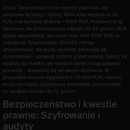
Crazy Time oferuje różne metody płatności, ale
kluczowe są limity i opłaty. Minimalna wypłata to 50
PLN, maksymalna dzienna – 5000 PLN. Przelewy24 są
darmowe, ale przetwarzanie zajmuje do 24 godzin; BLIK
działa natychmiast, ale może mieć limit 2000 PLN na
transakcję. Kryptowaluty (Bitcoin) oferują
anonimowość, ale kursy wymiany zmieniają się
dynamicznie – sprawdź różnice przed wpłatą. Opłaty za
wypłaty są rzadkie, ale niektóre banki mogą pobierać
prowizje – skonsultuj się ze swoim dostawcą. W
przypadku dużych wygranych (>10 000 PLN), kasyno
może wymagać dodatkowej weryfikacji dokumentów,
co wydłuża proces do 72 godzin.
Bezpieczeństwo i kwestie
prawne: Szyfrowanie i
audyty