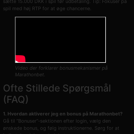
sætte 15.000 DKK i spil før udbetaling. Tip: Fokuser på
spil med høj RTP for at øge chancerne.
Video der forklarer bonusmekanismer på
Marathonbet.
Ofte Stillede Spørgsmål
(FAQ)
1. Hvordan aktiverer jeg en bonus på Marathonbet?
Gå til “Bonuser”-sektionen efter login, vælg den
ønskede bonus, og følg instruktionerne. Sørg for at