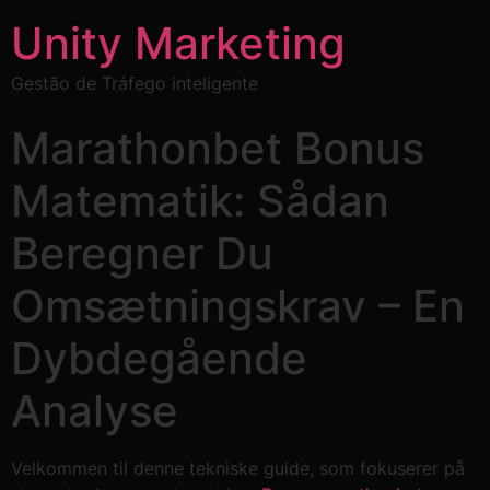
Unity Marketing
Gestão de Tráfego inteligente
Marathonbet Bonus
Matematik: Sådan
Beregner Du
Omsætningskrav – En
Dybdegående
Analyse
Velkommen til denne tekniske guide, som fokuserer på