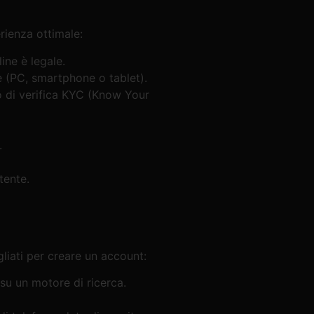
rienza ottimale:
ine è legale.
le (PC, smartphone o tablet).
so di verifica KYC (Know Your
.
tente.
liati per creare un account:
 su un motore di ricerca.