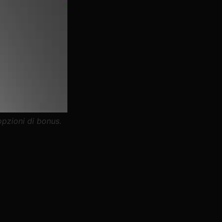
opzioni di bonus.