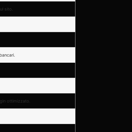
l sito.
 bancari.
gin ottimizzato.