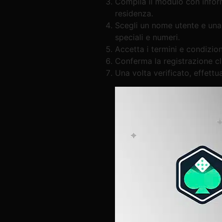
Compila il modulo con inform
residenza.
Scegli un nome utente e una 
speciali e numeri.
Accetta i termini e condizion
Conferma la registrazione cli
Una volta verificato, effettu