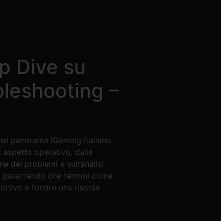
p Dive su
leshooting –
 nel panorama iGaming italiano.
 aspetto operativo, dalla
ne dei problemi e sull’analisi
a, garantendo che termini come
ttivo è fornire una risorsa