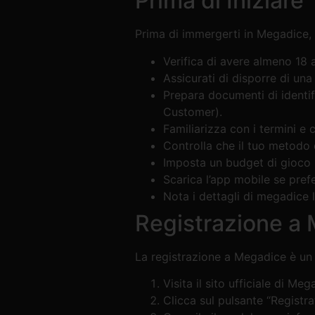
Prima di Iniziare
Prima di immergerti in Megadice, 
Verifica di avere almeno 18 a
Assicurati di disporre di un
Prepara documenti di identifi
Customer).
Familiarizza con i termini e c
Controlla che il tuo metodo
Imposta un budget di gioco r
Scarica l’app mobile se pref
Nota i dettagli di megadice 
Registrazione a
La registrazione a Megadice è un 
Visita il sito ufficiale di M
Clicca sul pulsante “Registr