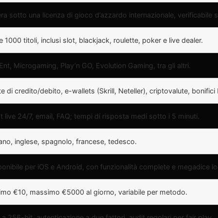
a sotto una licenza di gioco d’azzardo internazionale, verificabile su
e 1000 titoli, inclusi slot, blackjack, roulette, poker e live dealer.
Ent, Microgaming, Play’n GO, Evolution Gaming, tra gli altri.
e di credito/debito, e-wallets (Skrill, Neteller), criptovalute, bonifici
 live 24/7, email, FAQ; tempi di risposta medi sotto i 5 minuti.
liano, inglese, spagnolo, francese, tedesco.
ponibile per iOS e Android, con funzionalità complete e megadice lo
imo €10, massimo €5000 al giorno, variabile per metodo.
a 256-bit, autenticazione a due fattori, audit regolari per fair play.