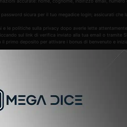
azioni accurate: nome, cognome, indirizzo email, numero di
password sicura per il tuo megadice login; assicurati che l
i e le politiche sulla privacy dopo averle lette attentamente
ccando sul link di verifica inviato alla tua email o tramite 
a il primo deposito per attivare i bonus di benvenuto e inizi