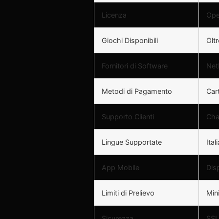
Licenza
Oper
Giochi Disponibili
Oltr
Fornitori di Software
Net
Metodi di Pagamento
Cart
Supporto Clienti
Chat
Lingue Supportate
Ita
App Mobile
Dis
Limiti di Prelievo
Min
Sicurezza
SSL 