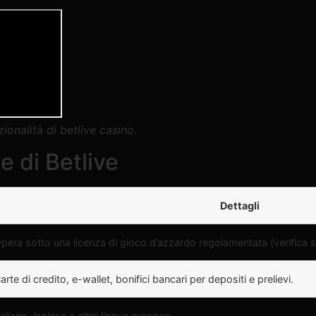
ionalità di betlive casino.
e di Betlive
Dettagli
pera sotto una licenza di gioco d’azzardo regolamentata (verifica su
arte di credito, e-wallet, bonifici bancari per depositi e prelievi.
taliano, inglese e altre lingue europee.