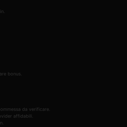
in.
care bonus.
commessa da verificare.
ider affidabili.
n.