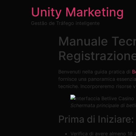
Unity Marketing
Gestão de Tráfego inteligente
Manuale Tecn
Registrazion
Benvenuti nella guida pratica di
B
fornisce una panoramica essenzial
tecniche. Incorporeremo risorse vi
Schermata principale di betl
Prima di Iniziare
Verifica di avere almeno 18 a