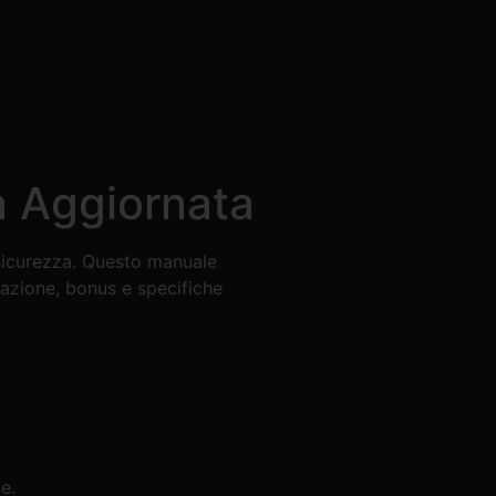
a Aggiornata
 sicurezza. Questo manuale
razione, bonus e specifiche
e.