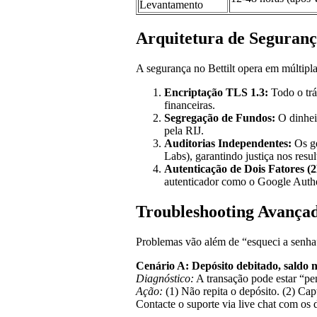
Levantamento
Arquitetura de Seguranç
A segurança no Bettilt opera em múltipl
Encriptação TLS 1.3:
Todo o tráf
financeiras.
Segregação de Fundos:
O dinheir
pela RIJ.
Auditorias Independentes:
Os ge
Labs), garantindo justiça nos resul
Autenticação de Dois Fatores (
autenticador como o Google Authe
Troubleshooting Avançad
Problemas vão além de “esqueci a senha
Cenário A: Depósito debitado, saldo n
Diagnóstico:
A transação pode estar “pen
Ação:
(1) Não repita o depósito. (2) C
Contacte o suporte via live chat com os 