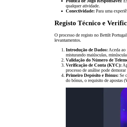
Política de Jogo Responsável:
Es
qualquer atividade.
Conectividade:
Para uma experiê
Registo Técnico e Verifi
O processo de registo no Bettilt Portuga
levantamentos.
Introdução de Dados:
Aceda ao s
misturando maiúsculas, minúscula
Validação do Número de Telemó
Verificação de Conta (KYC):
Ap
processo de análise pode demorar 
Primeiro Depósito e Bónus:
Se o
do bónus, o requisito de apostas (