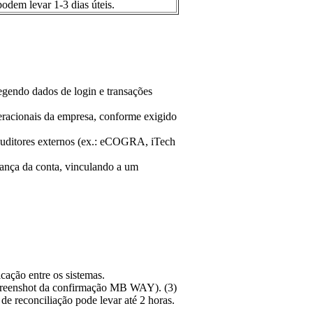
podem levar 1-3 dias úteis.
tegendo dados de login e transações
eracionais da empresa, conforme exigido
auditores externos (ex.: eCOGRA, iTech
ança da conta, vinculando a um
cação entre os sistemas.
 screenshot da confirmação MB WAY). (3)
de reconciliação pode levar até 2 horas.