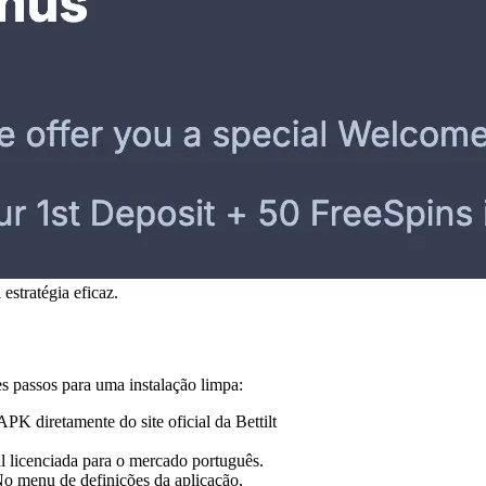
estratégia eficaz.
s passos para uma instalação limpa:
PK diretamente do site oficial da Bettilt
ial licenciada para o mercado português.
 No menu de definições da aplicação,