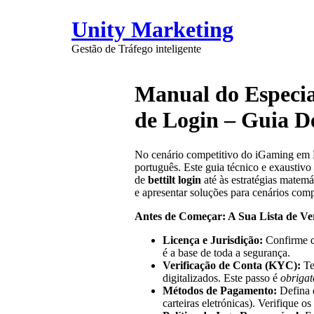
Unity Marketing
Gestão de Tráfego inteligente
Manual do Especia
de Login – Guia De
No cenário competitivo do iGaming em P
português. Este guia técnico e exaustivo
de
bettilt login
até às estratégias matemá
e apresentar soluções para cenários com
Antes de Começar: A Sua Lista de Ver
Licença e Jurisdição:
Confirme q
é a base de toda a segurança.
Verificação de Conta (KYC):
Te
digitalizados. Este passo é
obrigat
Métodos de Pagamento:
Defina 
carteiras eletrónicas). Verifique 