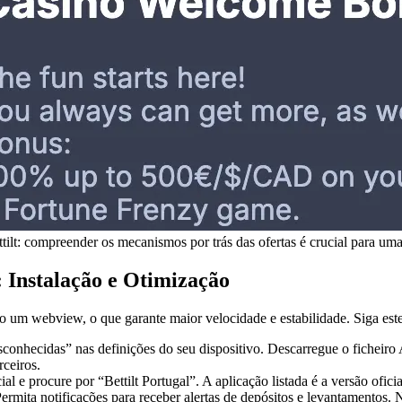
lt: compreender os mecanismos por trás das ofertas é crucial para uma 
 Instalação e Otimização
o um webview, o que garante maior velocidade e estabilidade. Siga este
onhecidas” nas definições do seu dispositivo. Descarregue o ficheiro A
rceiros.
al e procure por “Bettilt Portugal”. A aplicação listada é a versão ofic
ermita notificações para receber alertas de depósitos e levantamentos.