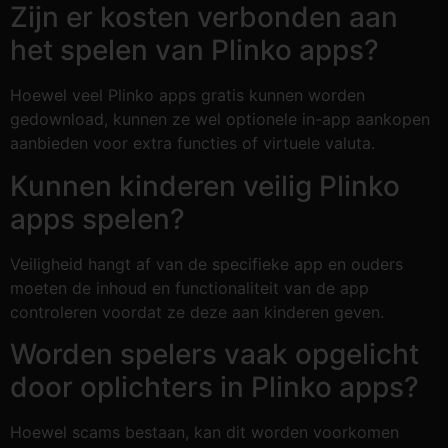
Zijn er kosten verbonden aan
het spelen van Plinko apps?
Hoewel veel Plinko apps gratis kunnen worden
gedownload, kunnen ze wel optionele in-app aankopen
aanbieden voor extra functies of virtuele valuta.
Kunnen kinderen veilig Plinko
apps spelen?
Veiligheid hangt af van de specifieke app en ouders
moeten de inhoud en functionaliteit van de app
controleren voordat ze deze aan kinderen geven.
Worden spelers vaak opgelicht
door oplichters in Plinko apps?
Hoewel scams bestaan, kan dit worden voorkomen