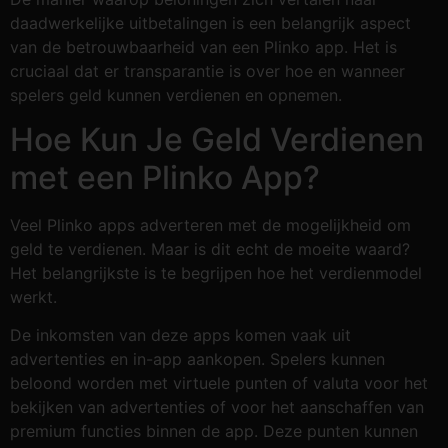
daadwerkelijke uitbetalingen is een belangrijk aspect
van de betrouwbaarheid van een Plinko app. Het is
cruciaal dat er transparantie is over hoe en wanneer
spelers geld kunnen verdienen en opnemen.
Hoe Kun Je Geld Verdienen
met een Plinko App?
Veel Plinko apps adverteren met de mogelijkheid om
geld te verdienen. Maar is dit echt de moeite waard?
Het belangrijkste is te begrijpen hoe het verdienmodel
werkt.
De inkomsten van deze apps komen vaak uit
advertenties en in-app aankopen. Spelers kunnen
beloond worden met virtuele punten of valuta voor het
bekijken van advertenties of voor het aanschaffen van
premium functies binnen de app. Deze punten kunnen