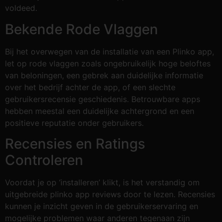
voldeed.
Bekende Rode Vlaggen
Bij het overwegen van de installatie van een Plinko app,
let op rode vlaggen zoals ongebruikelijk hoge beloftes
van beloningen, een gebrek aan duidelijke informatie
over het bedrijf achter de app, of een slechte
gebruikersrecensie geschiedenis. Betrouwbare apps
hebben meestal een duidelijke achtergrond en een
positieve reputatie onder gebruikers.
Recensies en Ratings
Controleren
Voordat je op ‘installeren’ klikt, is het verstandig om
uitgebreide plinko app reviews door te lezen. Recensies
kunnen je inzicht geven in de gebruikerservaring en
mogelijke problemen waar anderen tegenaan zijn