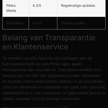
Plinko
4.3/5
Regelmatige updates
Mania
Real Plinko
4.4/5
Diverse spellen
Belang van Transparantie
en Klantenservice
Te midden van alle factoren die bijdragen aan de
betrouwbaarheid van een Plinko app, speelt
transparantie een cruciale rol. Gebruikers moeten zich
bewust zijn van hoe hun gegevens worden behandeld
en moeten vertrouwen kunnen hebben in de processen
rond het verdienen en uitbetalen van geld. Een robuuste
klantenservice is ook essentieel om gebruikers gerust te
stellen wanneer zich problemen voordoen.
Betrouwbare apps bieden vaak 24/7