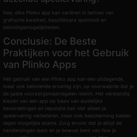
Nee, elke Plinko app kan variëren in termen van
grafische kwaliteit, beschikbare spelmodi en
beloningsmogelijkheden.
Conclusie: De Beste
Praktijken voor het Gebruik
van Plinko Apps
Het gebruik van een Plinko app kan een uitdagende,
maar ook belonende ervaring zijn, op voorwaarde dat je
de juiste voorzorgsmaatregelen neemt. Het verstandig
kiezen van een app op basis van duidelijke
beoordelingen en reputatie kan niet alleen je
spelervaring verbeteren, maar ook bescherming bieden
tegen mogelijke scams. Zorg ervoor dat je altijd de
handleidingen leest en je bewust bent van hoe je