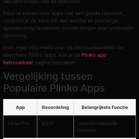
het vertrouwen van de gebruiker.
Door te kiezen voor apps met een goede reputatie,
vergroot je de kans om een eerlijke en plezierige
speelervaring te hebben zonder zorgen over potentiële
oplichting.
Voor meer informatie over de betrouwbaarheid van
specifieke Plinko apps, kun je de
Plinko app
betrouwbaar
pagina bezoeken.
Vergelijking tussen
Populaire Plinko Apps
App
Beoordeling
Belangrijkste Functie
Plinko Pro
4.5/5
Gebruiksvriendelijk
ontwerp