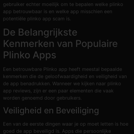
gebruiker echter moeilijk om te bepalen welke plinko
app betrouwbaar is en welke app misschien een
potentiële plinko app scam is.
De Belangrijkste
Kenmerken van Populaire
Plinko Apps
Een betrouwbare Plinko app heeft meestal bepaalde
kenmerken die de geloofwaardigheid en veiligheid van
de app benadrukken. Wanneer we kijken naar plinko
app reviews, zijn er een paar elementen die vaak
worden genoemd door gebruikers.
Veiligheid en Beveiliging
Een van de eerste dingen waar je op moet letten is hoe
goed de app beveiligd is. Apps die persoonlijke