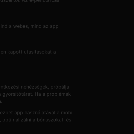
ódszertől. Az e-pénztárcás
mind a webes, mind az app
ben kapott utasításokat a
entkezési nehézségek, próbálja
 a gyorsítótárat. Ha a problémák
.
fezbet app használatával a mobil
 optimalizálni a bónuszokat, és