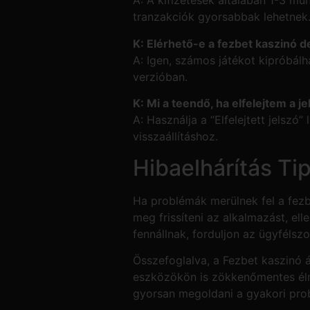
A: A kifizetések általában 1-3 mu
tranzakciók gyorsabbak lehetnek
K: Elérhető-e a fezbet kaszinó
A: Igen, számos játékot kipróbál
verzióban.
K: Mi a teendő, ha elfelejtem a 
A: Használja a “Elfelejtett jelszó
visszaállításhoz.
Hibaelhárítás Ti
Ha problémák merülnek fel a fezb
meg frissíteni az alkalmazást, ell
fennállnak, forduljon az ügyfélsz
Összefoglalva, a Fezbet kaszinó 
eszközökön is zökkenőmentes élmé
gyorsan megoldani a gyakori prob