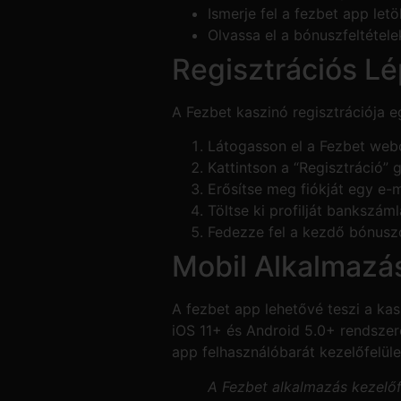
Ismerje fel a fezbet app let
Olvassa el a bónuszfeltételek
Regisztrációs L
A Fezbet kaszinó regisztrációja e
Látogasson el a Fezbet webo
Kattintson a “Regisztráció” 
Erősítse meg fiókját egy e-m
Töltse ki profilját bankszám
Fedezze fel a kezdő bónuszo
Mobil Alkalmazá
A fezbet app lehetővé teszi a kas
iOS 11+ és Android 5.0+ rendszere
app felhasználóbarát kezelőfelüle
A Fezbet alkalmazás kezelőfe