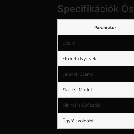
Specifikációk Ös
Paraméter
Licenc
Elérhető Nyelvek
Játékok Száma
Fizetési Módok
Minimális Befizetés
Ügyfélszolgálat