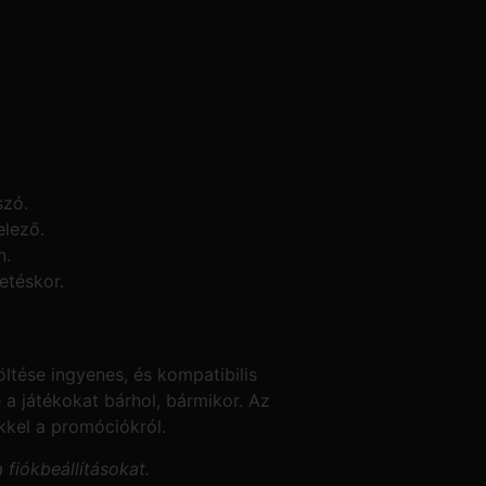
szó.
elező.
n.
etéskor.
ltése ingyenes, és kompatibilis
 a játékokat bárhol, bármikor. Az
ekkel a promóciókról.
 fiókbeállításokat.