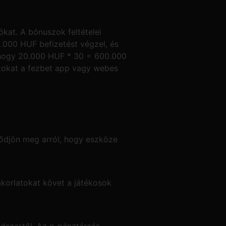
kat. A bónuszok feltételei
0.000 HUF befizetést végzel, és
, hogy 20.000 HUF * 30 = 600.000
atokat a fezbet app vagy webes
őződjön meg arról, hogy eszköze
akorlatokat követ a játékosok