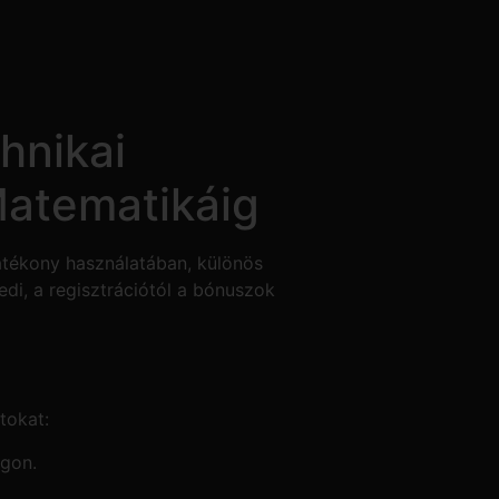
hnikai
Matematikáig
atékony használatában, különös
di, a regisztrációtól a bónuszok
tokat:
ágon.