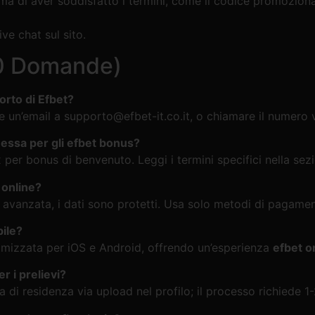
a di aver soddisfatto i termini, come il codice promoziona
ve chat sul sito.
10 Domande)
orto di Efbet?
re un’email a supporto@efbet-it.co.it, o chiamare il numero v
messa per gli efbet bonus?
 per bonus di benvenuto. Leggi i termini specifici nella sez
 online?
 avanzata, i dati sono protetti. Usa solo metodi di pagament
ile?
timizzata per iOS e Android, offrendo un’esperienza
efbet o
r i prelievi?
 di residenza via upload nel profilo; il processo richiede 1-2