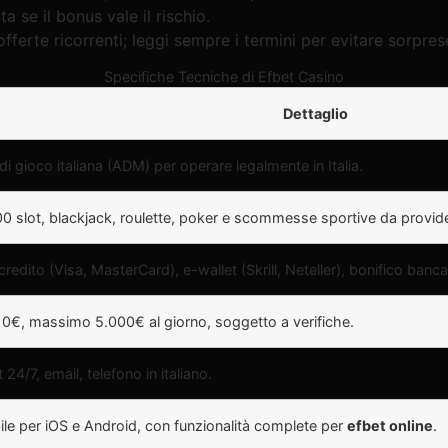
a se il bonus vale il rischio.
fferte ricorrenti; leggi sempre i termini per evitare sorpres
Specifiche Tecniche di Efbet Casino
Dettaglio
di gioco italiana (ADM) per operare legalmente in Italia.
00 slot, blackjack, roulette, poker e scommesse sportive da prov
credito (Visa, MasterCard), e-wallet (Skrill, Neteller), bonifico banca
0€, massimo 5.000€ al giorno, soggetto a verifiche.
 24/7, email, telefono in italiano.
ile per iOS e Android, con funzionalità complete per
efbet online
.