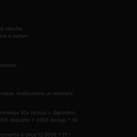
i nascita.
ole e numeri.
stomer).
mmessa. Analizziamo un esempio
ommessa 30x (bonus + deposito).
200€ deposito + 200€ bonus) * 30
acimento è circa 12.000€ * (1 –