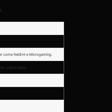
e.
ider come NetEnt e Microgaming.
rio, criptovalute.