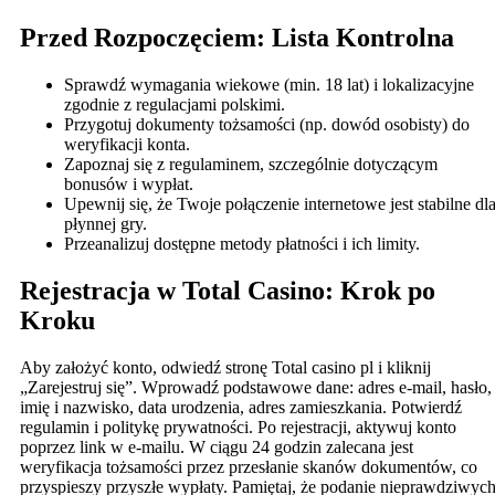
Przed Rozpoczęciem: Lista Kontrolna
Sprawdź wymagania wiekowe (min. 18 lat) i lokalizacyjne
zgodnie z regulacjami polskimi.
Przygotuj dokumenty tożsamości (np. dowód osobisty) do
weryfikacji konta.
Zapoznaj się z regulaminem, szczególnie dotyczącym
bonusów i wypłat.
Upewnij się, że Twoje połączenie internetowe jest stabilne dl
płynnej gry.
Przeanalizuj dostępne metody płatności i ich limity.
Rejestracja w Total Casino: Krok po
Kroku
Aby założyć konto, odwiedź stronę Total casino pl i kliknij
„Zarejestruj się”. Wprowadź podstawowe dane: adres e-mail, hasło,
imię i nazwisko, data urodzenia, adres zamieszkania. Potwierdź
regulamin i politykę prywatności. Po rejestracji, aktywuj konto
poprzez link w e-mailu. W ciągu 24 godzin zalecana jest
weryfikacja tożsamości przez przesłanie skanów dokumentów, co
przyspieszy przyszłe wypłaty. Pamiętaj, że podanie nieprawdziwyc