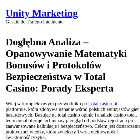
Unity Marketing
Gestão de Tráfego inteligente
Dogłębna Analiza –
Opanowywanie Matematyki
Bonusów i Protokołów
Bezpieczeństwa w Total
Casino: Porady Eksperta
Witaj w kompleksowym przewodniku po
Total casino pl
,
platformie, która zdobywa uznanie wśród polskich entuzjastów gier
hazardowych. Bazując na total casino opinie i analizie casino total,
ten manual oferuje techniczny przegląd od podstaw rejestracji po
zaawansowane kalkulacje i bezpieczeństwo. Celem jest dostarczeni
praktycznej wiedzy, która zwiększy Twoją efektywność i
świadomość ryzyka.