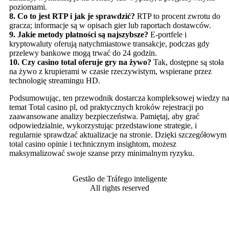
poziomami.
8. Co to jest RTP i jak je sprawdzić?
RTP to procent zwrotu do
gracza; informacje są w opisach gier lub raportach dostawców.
9. Jakie metody płatności są najszybsze?
E-portfele i
kryptowaluty oferują natychmiastowe transakcje, podczas gdy
przelewy bankowe mogą trwać do 24 godzin.
10. Czy casino total oferuje gry na żywo?
Tak, dostępne są stoła
na żywo z krupierami w czasie rzeczywistym, wspierane przez
technologię streamingu HD.
Podsumowując, ten przewodnik dostarcza kompleksowej wiedzy n
temat Total casino pl, od praktycznych kroków rejestracji po
zaawansowane analizy bezpieczeństwa. Pamiętaj, aby grać
odpowiedzialnie, wykorzystując przedstawione strategie, i
regularnie sprawdzać aktualizacje na stronie. Dzięki szczegółowym
total casino opinie i technicznym insightom, możesz
maksymalizować swoje szanse przy minimalnym ryzyku.
Gestão de Tráfego inteligente
All rights reserved