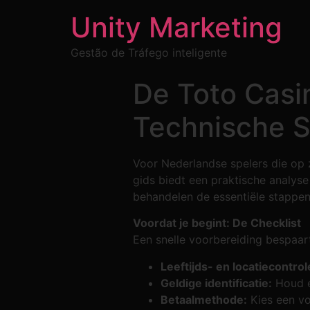
Unity Marketing
Gestão de Tráfego inteligente
De Toto Casin
Technische S
Voor Nederlandse spelers die op z
gids biedt een praktische analys
behandelen de essentiële stappen
Voordat je begint: De Checklist
Een snelle voorbereiding bespaart
Leeftijds- en locatiecontrol
Geldige identificatie:
Houd e
Betaalmethode:
Kies een vo