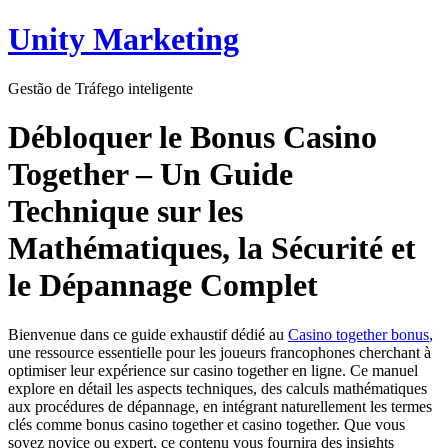
Unity Marketing
Gestão de Tráfego inteligente
Débloquer le Bonus Casino
Together – Un Guide
Technique sur les
Mathématiques, la Sécurité et
le Dépannage Complet
Bienvenue dans ce guide exhaustif dédié au
Casino together bonus
,
une ressource essentielle pour les joueurs francophones cherchant à
optimiser leur expérience sur casino together en ligne. Ce manuel
explore en détail les aspects techniques, des calculs mathématiques
aux procédures de dépannage, en intégrant naturellement les termes
clés comme bonus casino together et casino together. Que vous
soyez novice ou expert, ce contenu vous fournira des insights