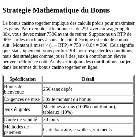
Stratégie Mathématique du Bonus
Le bonus casino together implique des calculs précis pour maximiser
les gains. Par exemple, si le bonus est de 25€ avec un wagering de
30x, vous devez miser 750€ avant de retirer. Supposons un RTP de
96% sur les machines à sous ; le coût théorique est calculé comme
suit : Montant à miser × (1 – RTP) = 750 × 0.04 = 30€. Cela signifie
que, statistiquement, vous perdrez 30€ pour respecter les conditions,
mais des stratégies comme jouer à des jeux à contribution élevée
peuvent réduire ce coût. Analysez toujours les contributions par jeu
dans les termes du bonus casino together en ligne.
Spécification
Détail
Bonus de
25€ sans dépôt
bienvenue
Exigences de mise
30x le montant du bonus
Machines à sous (100% contribution),
Jeux éligibles
tableaux (10%)
Durée de validité
30 jours
Méthodes de
Carte bancaire, e-wallets, virements
paiement