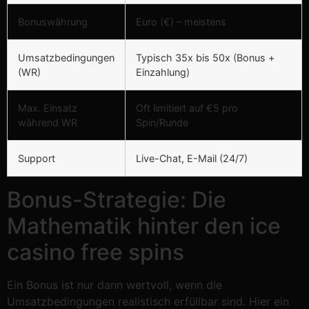
Bonuswährung
Euro (€) – meistens
Umsatzbedingungen
Typisch 35x bis 50x (Bonus +
(WR)
Einzahlung)
Max. Einsatz
Oft limitiert auf €5 pro
während WR
Spin/Runde
Support
Live-Chat, E-Mail (24/7)
Bonus-Strategie: Die
Mathematik hinter den ice
casino free spins
Ein Bonus ist nur dann wertvoll, wenn die
Umsatzbedingungen realistisch erfüllbar sind. Hier ein