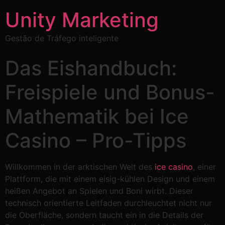
Unity Marketing
Gestão de Tráfego inteligente
Das Eishandbuch:
Freispiele und Bonus-
Mathematik bei Ice
Casino – Pro-Tipps
Willkommen in der arktischen Welt des
ice casino
, einer
Plattform, die mit einem eisig-kühlen Design und einem
heißen Angebot an Spielen und Boni wirbt. Dieser
technisch orientierte Leitfaden durchleuchtet nicht nur
die Oberfläche, sondern taucht ein in die Details der