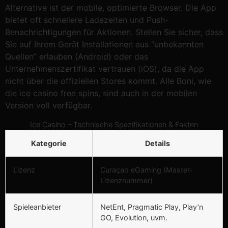
Alternative ist der mobile, optimierte Browser. Die App
bietet oft schnellere Ladezeiten und Push-
Benachrichtigungen für Aktionen. Stellen Sie sicher, dass
Sie auf Ihrem Gerät Installationen aus “unbekannten
Quellen” erlauben (Android) oder das
Unternehmenszertifikat vertrauen (iOS), da die App
nicht über die offiziellen Stores kommt. Alle Boni, wie
die ice casino free spins, sind auch in der mobilen
Version voll verfügbar.
Ice Casino – Technische Spezifikationen & Fakten
Kategorie
Details
Lizenz
Curaçao eGaming (Master-
Lizenznummer)
Spieleanbieter
NetEnt, Pragmatic Play, Play’n
GO, Evolution, uvm.