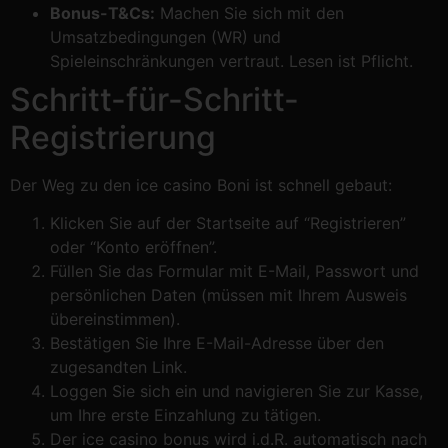
Bonus-T&Cs:
Machen Sie sich mit den
Umsatzbedingungen (WR) und
Spieleinschränkungen vertraut. Lesen ist Pflicht.
Schritt-für-Schritt-
Registrierung
Der Weg zu den ice casino Boni ist schnell gebaut:
Klicken Sie auf der Startseite auf “Registrieren”
oder “Konto eröffnen”.
Füllen Sie das Formular mit E-Mail, Passwort und
persönlichen Daten (müssen mit Ihrem Ausweis
übereinstimmen).
Bestätigen Sie Ihre E-Mail-Adresse über den
zugesandten Link.
Loggen Sie sich ein und navigieren Sie zur Kasse,
um Ihre erste Einzahlung zu tätigen.
Der ice casino bonus wird i.d.R. automatisch nach