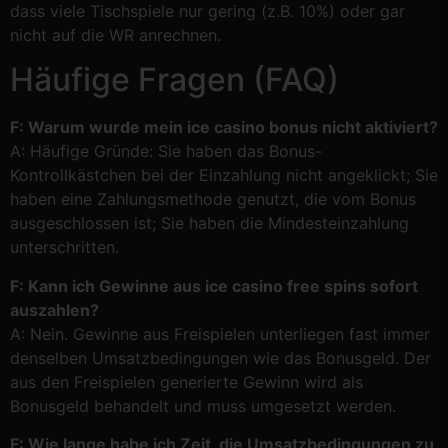
dass viele Tischspiele nur gering (z.B. 10%) oder gar
nicht auf die WR anrechnen.
Häufige Fragen (FAQ)
F: Warum wurde mein ice casino bonus nicht aktiviert?
A: Häufige Gründe: Sie haben das Bonus-
Kontrollkästchen bei der Einzahlung nicht angeklickt; Sie
haben eine Zahlungsmethode genutzt, die vom Bonus
ausgeschlossen ist; Sie haben die Mindesteinzahlung
unterschritten.
F: Kann ich Gewinne aus ice casino free spins sofort
auszahlen?
A: Nein. Gewinne aus Freispielen unterliegen fast immer
denselben Umsatzbedingungen wie das Bonusgeld. Der
aus den Freispielen generierte Gewinn wird als
Bonusgeld behandelt und muss umgesetzt werden.
F: Wie lange habe ich Zeit, die Umsatzbedingungen zu