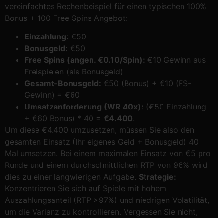
vereinfachtes Rechenbeispiel für einen typischen 100%
Bonus + 100 Free Spins Angebot:
Einzahlung:
€50
Bonusgeld:
€50
Free Spins (angen. €0.10/Spin):
€10 Gewinn aus
Freispielen (als Bonusgeld)
Gesamt-Bonusgeld:
€50 (Bonus) + €10 (FS-
Gewinn) = €60
Umsatzanforderung (WR 40x):
(€50 Einzahlung
+ €60 Bonus) * 40 =
€4.400
.
Um diese €4.400 umzusetzen, müssen Sie also den
gesamten Einsatz (Ihr eigenes Geld + Bonusgeld) 40
Mal umsetzen. Bei einem maximalen Einsatz von €5 pro
Runde und einem durchschnittlichen RTP von 96% wird
dies zu einer langwierigen Aufgabe.
Strategie:
Konzentrieren Sie sich auf Spiele mit hohem
Auszahlungsanteil (RTP >97%) und niedrigen Volatilität,
um die Varianz zu kontrollieren. Vergessen Sie nicht,