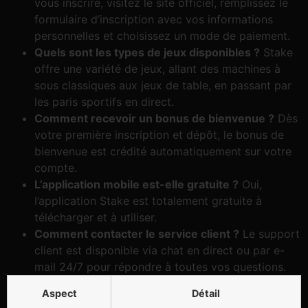
vous inscrire, visitez le site officiel, remplissez le
formulaire d’inscription avec vos informations
personnelles et choisissez un mode de paiement.
Quels sont les types de jeux disponibles ?
Stake
offre une variété de jeux, allant des machines à
sous classiques aux jeux de table, en passant par
les paris sportifs en direct.
Comment recevoir un bonus de bienvenue ?
Dès
votre première inscription et dépôt, le bonus de
bienvenue est crédité automatiquement sur votre
compte.
L’application mobile est-elle gratuite ?
Oui,
l’application Stake est totalement gratuite à
télécharger et à utiliser.
Comment contacter le service client ?
Le support
client est disponible via chat en direct ou par e-
mail 24/7 pour répondre à toutes vos questions.
Aspect
Détail