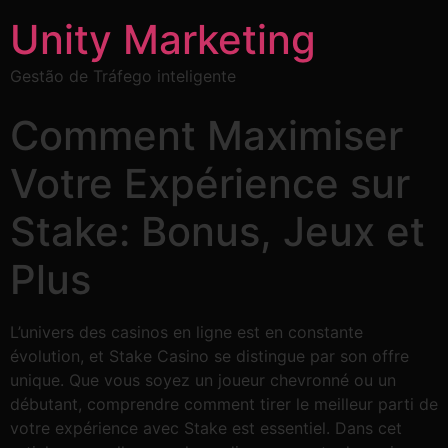
Unity Marketing
Gestão de Tráfego inteligente
Comment Maximiser
Votre Expérience sur
Stake: Bonus, Jeux et
Plus
L’univers des casinos en ligne est en constante
évolution, et Stake Casino se distingue par son offre
unique. Que vous soyez un joueur chevronné ou un
débutant, comprendre comment tirer le meilleur parti de
votre expérience avec Stake est essentiel. Dans cet