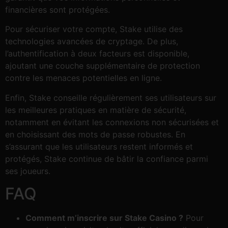
financières sont protégées.
Pour sécuriser votre compte, Stake utilise des
technologies avancées de cryptage. De plus,
l’authentification à deux facteurs est disponible,
ajoutant une couche supplémentaire de protection
contre les menaces potentielles en ligne.
Enfin, Stake conseille régulièrement ses utilisateurs sur
les meilleures pratiques en matière de sécurité,
notamment en évitant les connexions non sécurisées et
en choisissant des mots de passe robustes. En
s’assurant que les utilisateurs restent informés et
protégés, Stake continue de bâtir la confiance parmi
ses joueurs.
FAQ
Comment m’inscrire sur Stake Casino ?
Pour