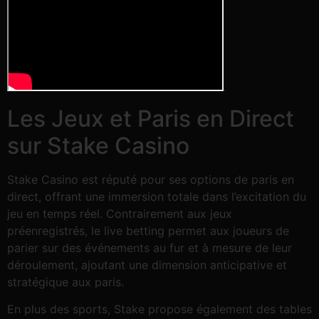
.
Les Jeux et Paris en Direct
sur Stake Casino
Stake Casino est réputé pour ses options de paris en
direct, offrant une immersion totale dans l’excitation du
jeu en temps réel. Contrairement aux jeux
préenregistrés, le live betting permet aux joueurs de
parier sur des événements au fur et à mesure de leur
déroulement, ajoutant une dimension anticipative et
stratégique aux paris.
En plus des sports, Stake propose également des tables