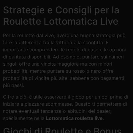
Strategie e Consigli per la
Roulette Lottomatica Live
Per la roulette dal vivo, avere una buona strategia può
fare la differenza tra la vittoria e la sconfitta. È
importante comprendere le regole di base e le opzioni
di puntata disponibili. Ad esempio, puntare sui numeri
singoli offre una vincita maggiore ma con minori
probabilità, mentre puntare su rosso o nero offre
probabilità di vincita più alte, sebbene con pagamenti
più bassi.
Oltre a ciò, è utile osservare il gioco per un po’ prima di
iniziare a piazzare scommesse. Questo ti permetterà di
notare eventuali tendenze o abitudini del dealer,
specialmente nella
Lottomatica roulette live
.
Giochi di Roulette e Bonus