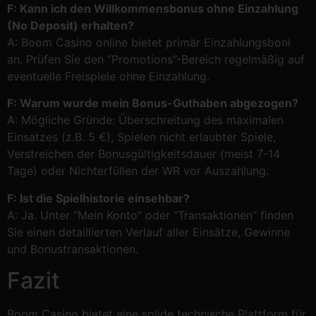
F: Kann ich den Willkommensbonus ohne Einzahlung
(No Deposit) erhalten?
A: Boom Casino online bietet primär Einzahlungsboni
an. Prüfen Sie den “Promotions”-Bereich regelmäßig auf
eventuelle Freispiele ohne Einzahlung.
F: Warum wurde mein Bonus-Guthaben abgezogen?
A: Mögliche Gründe: Überschreitung des maximalen
Einsatzes (z.B. 5 €), Spielen nicht erlaubter Spiele,
Verstreichen der Bonusgültigkeitsdauer (meist 7-14
Tage) oder Nichterfüllen der WR vor Auszahlung.
F: Ist die Spielhistorie einsehbar?
A: Ja. Unter “Mein Konto” oder “Transaktionen” finden
Sie einen detaillierten Verlauf aller Einsätze, Gewinne
und Bonustransaktionen.
Fazit
Boom Casino bietet eine solide technische Plattform für