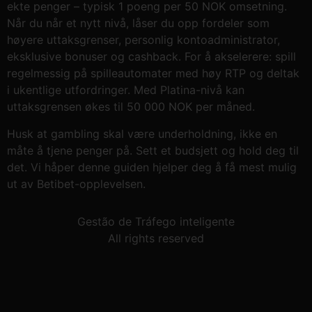
ekte penger – typisk 1 poeng per 50 NOK omsetning.
Når du når et nytt nivå, låser du opp fordeler som
høyere uttaksgrenser, personlig kontoadministrator,
eksklusive bonuser og cashback. For å akselerere: spill
regelmessig på spilleautomater med høy RTP og deltak
i ukentlige utfordringer. Med Platina-nivå kan
uttaksgrensen økes til 50 000 NOK per måned.
Husk at gambling skal være underholdning, ikke en
måte å tjene penger på. Sett et budsjett og hold deg til
det. Vi håper denne guiden hjelper deg å få mest mulig
ut av Betibet-opplevelsen.
Gestão de Tráfego inteligente
All rights reserved