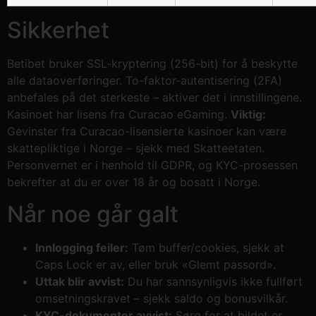
Sikkerhet
Betibet bruker SSL-kryptering (256-bit) for å beskytte
alle dataoverføringer. To-faktor-autentisering (2FA)
anbefales på det sterkeste – aktiver det i innstillingene.
Kasinoet har lisens fra Curacao eGaming.
Viktig:
Gevinster fra Curacao-lisensierte kasinoer kan være
skattepliktige i Norge – sjekk med Skatteetaten.
Personvernet er i henhold til GDPR, og KYC-prosessen
bekrefter at du er over 18 år og bosatt i Norge.
Når noe går galt
Innlogging feiler:
Tøm buffer/cookies, sjekk at
Caps Lock er av, eller bruk «Glemt passord».
Uttak blir avvist:
Du har sannsynligvis ikke fullført
omsetningskravet – sjekk saldo og bonusvilkår.
KYC-dokumenter avvist:
Sørg for at bildet er