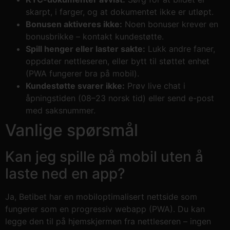
skarpt, i farger, og at dokumentet ikke er utløpt.
Bonusen aktiveres ikke:
Noen bonuser krever en
bonusbrikke – kontakt kundestøtte.
Spill henger eller laster sakte:
Lukk andre faner,
oppdater nettleseren, eller bytt til støttet enhet
(PWA fungerer bra på mobil).
Kundestøtte svarer ikke:
Prøv live chat i
åpningstiden (08–23 norsk tid) eller send e-post
med saksnummer.
Vanlige spørsmål
Kan jeg spille på mobil uten å
laste ned en app?
Ja, Betibet har en mobiloptimalisert nettside som
fungerer som en progressiv webapp (PWA). Du kan
legge den til på hjemskjermen fra nettleseren – ingen