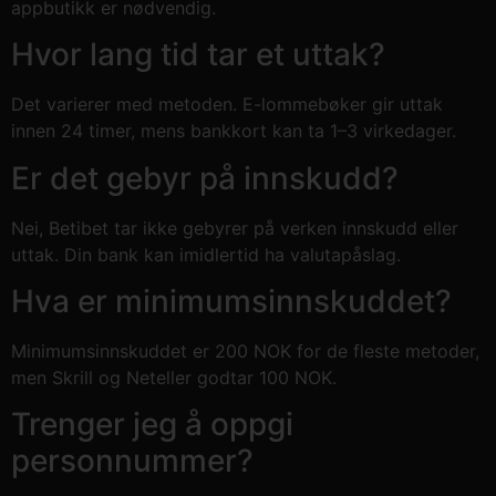
appbutikk er nødvendig.
Hvor lang tid tar et uttak?
Det varierer med metoden. E-lommebøker gir uttak
innen 24 timer, mens bankkort kan ta 1–3 virkedager.
Er det gebyr på innskudd?
Nei, Betibet tar ikke gebyrer på verken innskudd eller
uttak. Din bank kan imidlertid ha valutapåslag.
Hva er minimumsinnskuddet?
Minimumsinnskuddet er 200 NOK for de fleste metoder,
men Skrill og Neteller godtar 100 NOK.
Trenger jeg å oppgi
personnummer?