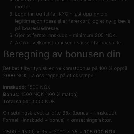
mottar.
Logg inn og fullfør KYC – last opp gyldig
legitimasjon (pass eller førerkort) og et nylig bevis
på bostedsadresse.
Gjør et første innskudd – minimum 200 NOK.
Aktiver velkomstbonusen i kassen før du spiller.
Beregning av bonusen din
Betibet tilbyr typisk en velkomstbonus på 100 % opptil
2000 NOK. La oss regne på et eksempel:
Innskudd:
1500 NOK
Bonus:
1500 NOK (100 % match)
Total saldo:
3000 NOK
Omsetningskravet er ofte 35x (bonus + innskudd).
Formel: (innskudd + bonus) × omsetningsfaktor.
(1500 + 1500) × 35 = 3000 × 35 =
105 000 NOK