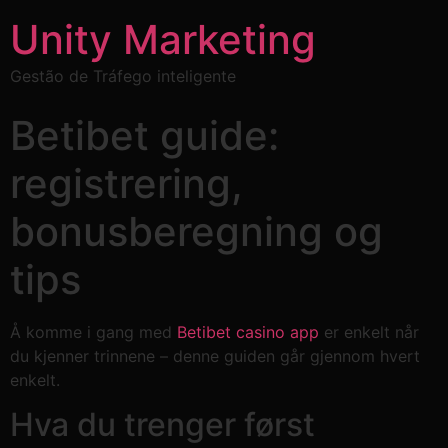
Unity Marketing
Gestão de Tráfego inteligente
Betibet guide:
registrering,
bonusberegning og
tips
Å komme i gang med
Betibet casino app
er enkelt når
du kjenner trinnene – denne guiden går gjennom hvert
enkelt.
Hva du trenger først