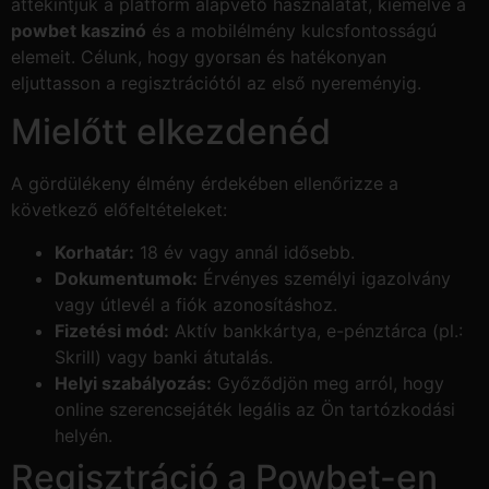
áttekintjük a platform alapvető használatát, kiemelve a
powbet kaszinó
és a mobilélmény kulcsfontosságú
elemeit. Célunk, hogy gyorsan és hatékonyan
eljuttasson a regisztrációtól az első nyereményig.
Mielőtt elkezdenéd
A gördülékeny élmény érdekében ellenőrizze a
következő előfeltételeket:
Korhatár:
18 év vagy annál idősebb.
Dokumentumok:
Érvényes személyi igazolvány
vagy útlevél a fiók azonosításhoz.
Fizetési mód:
Aktív bankkártya, e-pénztárca (pl.:
Skrill) vagy banki átutalás.
Helyi szabályozás:
Győződjön meg arról, hogy
online szerencsejáték legális az Ön tartózkodási
helyén.
Regisztráció a Powbet-en