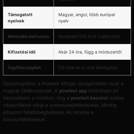
Támogatott
Magyar, angol, több európai
nyelvek
nyelv
Minimális befizetés
Körülbelül 500 HUF (változhat)
Kifizetési idő
Akár 24 óra, függ a módszertől
Ügyfélszolgálat
Élő chat és e-mail támogatás
Összefoglalva, a Powbet átfogó szolgáltatást nyújt a
magyar játékosoknak. A
powbet app
különösen jól
használható a mobilon, míg a
powbet kaszinó
széles
választékkal várja a szerencsejátékosokat. Mindig
játsszon felelősségteljesen, és ismerje a
bónuszfeltételeket.