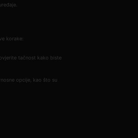
uređaje.
ove korake:
ovjerite tačnost kako biste
rnosne opcije, kao što su