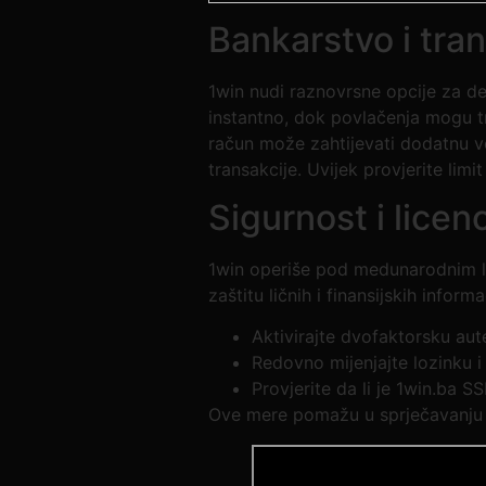
Bankarstvo i tran
1win nudi raznovrsne opcije za de
instantno, dok povlačenja mogu tr
račun može zahtijevati dodatnu ver
transakcije. Uvijek provjerite limi
Sigurnost i licen
1win operiše pod medunarodnim lic
zaštitu ličnih i finansijskih inform
Aktivirajte dvofaktorsku aut
Redovno mijenjajte lozinku i 
Provjerite da li je 1win.ba S
Ove mere pomažu u sprječavanju n