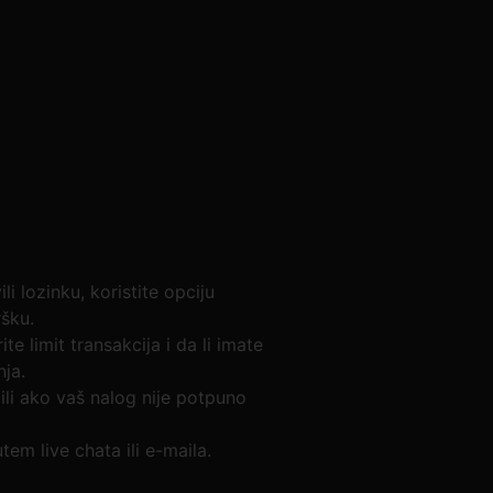
i lozinku, koristite opciju
ršku.
e limit transakcija i da li imate
ja.
ili ako vaš nalog nije potpuno
.
em live chata ili e-maila.