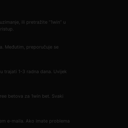
uzimanje, ili pretražite “1win” u
ristup.
ma. Međutim, preporučuje se
u trajati 1-3 radna dana. Uvijek
free betova za 1win bet. Svaki
putem e-maila. Ako imate problema