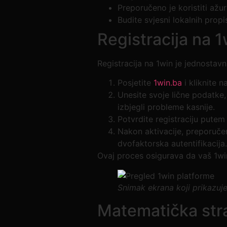
Preporučeno je koristiti ažur
Budite svjesni lokalnih propi
Registracija na 1
Registracija na 1win je jednostavna
Posjetite
1win.ba
i kliknite n
Unesite svoje lične podatke,
izbjegli probleme kasnije.
Potvrdite registraciju putem 
Nakon aktivacije, preporučen
dvofaktorska autentifikacija.
Ovaj proces osigurava da vaš 1wi
Snimak ekrana koji prikazuje
Matematička str