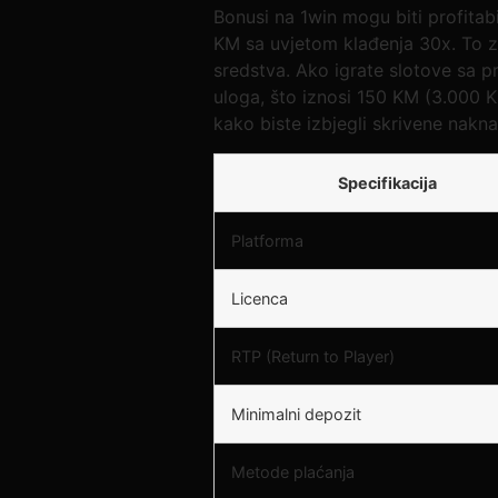
Bonusi na 1win mogu biti profitab
KM sa uvjetom klađenja 30x. To z
sredstva. Ako igrate slotove sa
uloga, što iznosi 150 KM (3.000 KM
kako biste izbjegli skrivene nakn
Specifikacija
Platforma
Licenca
RTP (Return to Player)
Minimalni depozit
Metode plaćanja