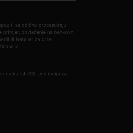
poziti se obično procesuiraju
a primjer, povlačenje na bankovni
ill ili Neteller za brže
finansije.
orma koristi SSL enkripciju za