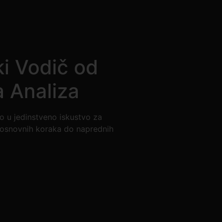
ki Vodič od
a Analiza
no u jedinstveno iskustvo za
d osnovnih koraka do naprednih